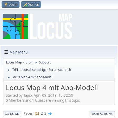
Log in
Sign up
Main Menu
Locus Map - forum
Support
►
[DE] - deutschsprachiger Forumsbereich
►
Locus Map 4 mit Abo-Modell
►
Locus Map 4 mit Abo-Modell
Started by Tapio, April 09, 2019, 15:32:58
0 Members and 1 Guest are viewing this topic.
2
3
Pages
1
GO DOWN
USER ACTIONS