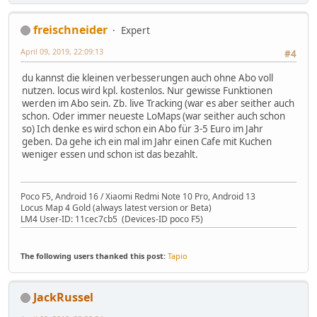
freischneider
Expert
April 09, 2019, 22:09:13
#4
du kannst die kleinen verbesserungen auch ohne Abo voll
nutzen. locus wird kpl. kostenlos. Nur gewisse Funktionen
werden im Abo sein. Zb. live Tracking (war es aber seither auch
schon. Oder immer neueste LoMaps (war seither auch schon
so) Ich denke es wird schon ein Abo für 3-5 Euro im Jahr
geben. Da gehe ich ein mal im Jahr einen Cafe mit Kuchen
weniger essen und schon ist das bezahlt.
Poco F5, Android 16 / Xiaomi Redmi Note 10 Pro, Android 13
Locus Map 4 Gold (always latest version or Beta)
LM4 User-ID: 11cec7cb5 (Devices-ID poco F5)
The following users thanked this post:
Tapio
JackRussel