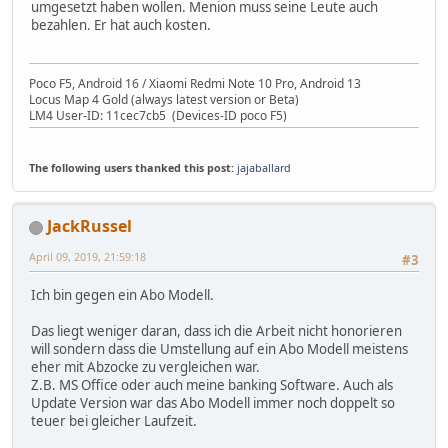
umgesetzt haben wollen. Menion muss seine Leute auch
bezahlen. Er hat auch kosten.
Poco F5, Android 16 / Xiaomi Redmi Note 10 Pro, Android 13
Locus Map 4 Gold (always latest version or Beta)
LM4 User-ID: 11cec7cb5 (Devices-ID poco F5)
The following users thanked this post:
jajaballard
JackRussel
April 09, 2019, 21:59:18
#3
Ich bin gegen ein Abo Modell.
Das liegt weniger daran, dass ich die Arbeit nicht honorieren
will sondern dass die Umstellung auf ein Abo Modell meistens
eher mit Abzocke zu vergleichen war.
Z.B. MS Office oder auch meine banking Software. Auch als
Update Version war das Abo Modell immer noch doppelt so
teuer bei gleicher Laufzeit.