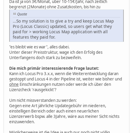
Da ist ja von 3€/Monat, über 10-15€/Jahr, nach zeitlich
begrenzt (2Monate) ohne Zusatzkosten, bis hin zu
Quote
...So my solution is to give a try and keep Locus Map
Pro (Locus Classic) updated, so users get what they
paid for > working Locus Map application with all
features they paid for.
"es bleibt wie es war", alles dabei.
Unter dieser Preisstruktur, wage ich den Erfolg des
Unterfangens doch stark zu bezweifeln.
Die mich primär interessierende Frage lautet:
Kann ich Locus Pro 3.x.x, wenn die Weiterentwicklung daran
gestoppt und Locus 4 in der Pipeline ist, weiter wie bisher und
ohne
Einschränkungen nutzen oder werde ich über den
Lizenzcheck 'rausgekickt'?
Um nicht missverstanden zu werden:
Gegen eine Art jährliche Updategebühr im niederen,
einstelligen Bereich oder auch einen neuerlichen
Lizenzerwerb bspw. alle 3Jahre, wäre aus meiner Sicht nichts
einzuwenden.
Möglicherweise ist die Idee ja auch nur noch nicht völlig