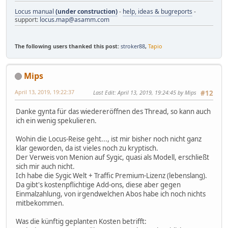
Locus manual
(under construction)
-
help, ideas & bugreports
-
support:
locus.map@asamm.com
The following users thanked this post:
stroker88
,
Tapio
Mips
April 13, 2019, 19:22:37
Last Edit
: April 13, 2019, 19:24:45 by Mips
#12
Danke gynta für das wiedereröffnen des Thread, so kann auch
ich ein wenig spekulieren.
Wohin die Locus-Reise geht..., ist mir bisher noch nicht ganz
klar geworden, da ist vieles noch zu kryptisch.
Der Verweis von Menion auf Sygic, quasi als Modell, erschließt
sich mir auch nicht.
Ich habe die Sygic Welt + Traffic Premium-Lizenz (lebenslang).
Da gibt's kostenpflichtige Add-ons, diese aber gegen
Einmalzahlung, von irgendwelchen Abos habe ich noch nichts
mitbekommen.
Was die künftig geplanten Kosten betrifft: