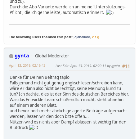
und zu).
Durch die Abo-Variante werde ich an meine 'Unterstützungs-
Pflicht', die ich gerne leiste, automatisch erinnert.
The following users thanked this post:
jajaballard
,
c.s.g.
gynta
Global Moderator
April 13, 2019, 02:16:43
Last Edit
: April 13, 2019, 02:20:11 by gynta
#11
Danke für Deinen Beitrag tapio
Falls jemand nicht gut genug englisch lesen/schreiben kann,
wäre er dann also nicht berechtigt, seine Meinung kund zu
tun? Ich dachte, dies ist der Sinn des deutschen Bereiches hier.
Was das Entwicklerteam schlußendlich macht, steht ohnehin
auf einem anderen Blatt.
und bevor noch mehr ähnlich gelagerte Beiträge aufgemacht
werden, lassen wir den doch bitte offen...
Nützen wird es nichts aber Dampf ablassen ist wichtig für den
Blutdruck