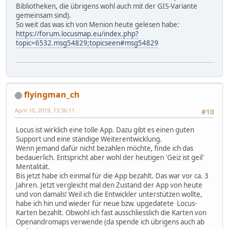
Bibliotheken, die übrigens wohl auch mit der GIS-Variante
gemeinsam sind).
So weit das was ich von Menion heute gelesen habe:
https://forum.locusmap.eu/index.php?
topic=6532.msg54829;topicseen#msg54829
flyingman_ch
April 10, 2019, 13:36:11
#10
Locus ist wirklich eine tolle App. Dazu gibt es einen guten
Support und eine ständige Weiterentwicklung.
Wenn jemand dafür nicht bezahlen möchte, finde ich das
bedauerlich. Entspricht aber wohl der heutigen 'Geiz ist geil'
Mentalität.
Bis jetzt habe ich einmal für die App bezahlt. Das war vor ca. 3
Jahren. Jetzt vergleicht mal den Zustand der App von heute
und von damals! Weil ich die Entwickler unterstützen wollte,
habe ich hin und wieder für neue bzw. upgedatete Locus-
Karten bezahlt. Obwohl ich fast ausschliesslich die Karten von
Openandromaps verwende (da spende ich übrigens auch ab