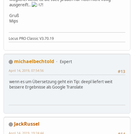
ausgereift..
?!
Gruß
Mips
Locus PRO Classic V3.70.19
michaelbechtold
Expert
April 14, 2019, 07:54:56
#13
wenn es um Übersetzung geht ein Tip: deepl liefert weit
bessere Ergebnisse als Google Translate
JackRussel
April 14, 2019, 19:24:44
#14