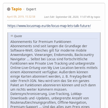
Tapio
Expert
April 09, 2019, 15:32:58
Last Edit
: September 08, 2020, 11:07:49 by tapio
https://www.locusmap.eu/de/locus-map-lets-talk-future/
Quote
Abonnements für Premium Funktionen
Abonnements sind seit langen die Grundlage der
Software-Welt. Gleiches gilt für moderne mobile
Anwendungen. Viewranger, Endomondo, Backcountry
Navigator ... Selbst bei Locus sind fortschrittliche
Funktionen wie Private Live Tracking und unbegrenzte
Online-Live-Ortung von My Live Location bereits mittels
einem Abonnement verfügbar. Außerdem können
einige Karten abonniert werden, z. B. Freytag-Berdt
oder French IGN. Neu wird sein das Sie ein ganzes
Paket an Funktionen abonnieren können und sich dann
um nichts weiter kümmern müssen.
Datensynchronisierung, Live-Tracking, LoMap-
Downloads und -Updates, unbegrenzte Anzahl von
Routenaufzeichnungsprofilen, Offline-Navigation,
Premium-Support ... Und das alles zum Preis eines