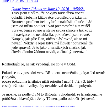
June 10, 2016, 11:07:44
Quote from: Jirkous on June 10, 2016, 10:56:21
Taky jsem si všiml, že pokyny bude třeba trochu
doladit. Třeba na křižovatce uprostřed obrázku mi
Brouter s profilem treking.brf nenahlásil odbočení. Jel
jsem od města po ulici "Nad predmestím" a ta zatáčí
vpravo. Jenže rovně je stejně široká silnice a tak když
mi navigace nic nenahlásila, pokračoval jsem rovně.
Naopak, jak píše Dan, občas hlásí rovně, ale to mi
nevadí. Někdy je lepší když má člověk "potvrzení" že
jede správně. Je to jako u turistických značek, jak
člověk dlouho žádnou nevidí, začíná být nervózní.
Rozhodující je, ne jak vypadají, ale co je v OSM.
Pokud se to v posledni verzi BRouteru nezměnilo, pokyn Jed rovně
je vydán,
pouze pokud má ta silnice nižší prioritu ( např 1. / 2. / 3. tridy /
cesta),než ostatní volby, aby nezahlcoval desítkami pokynů.
Je možné, že podle OSM to BRouter vyhodnotil, že ta zatáčející je
průběžná a hlavnější, a že by Tě nenapadlo odbočit=jet rovně.