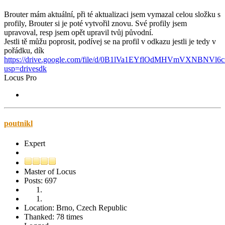
Brouter mám aktuální, při té aktualizaci jsem vymazal celou složku s
profily, Brouter si je poté vytvořil znovu. Své profily jsem
upravoval, resp jsem opět upravil tvůj původní.
Jestli tě můžu poprosit, podívej se na profil v odkazu jestli je tedy v
pořádku, dík
https://drive.google.com/file/d/0B1lVa1EYflOdMHVmVXNBNVl6c
usp=drivesdk
Locus Pro
poutnikl
Expert
Master of Locus
Posts: 697
Location: Brno, Czech Republic
Thanked: 78 times