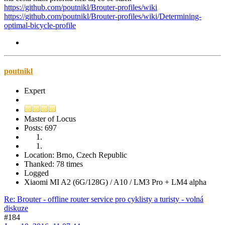
https://github.com/poutnikl/Brouter-profiles/wiki
https://github.com/poutnikl/Brouter-profiles/wiki/Determining-
optimal-bicycle-profile
poutnikl
Expert
Master of Locus
Posts: 697
Location: Brno, Czech Republic
Thanked: 78 times
Logged
Xiaomi MI A2 (6G/128G) / A10 / LM3 Pro + LM4 alpha
Re: Brouter - offline router service pro cyklisty a turisty - volná
diskuze
#184