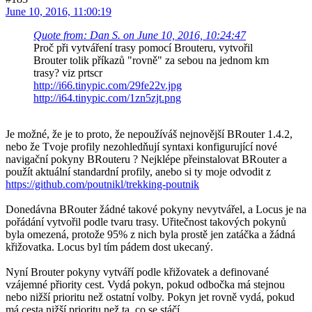
June 10, 2016, 11:00:19
Quote from: Dan S. on June 10, 2016, 10:24:47
Proč při vytváření trasy pomocí Brouteru, vytvořil
Brouter tolik příkazů "rovně" za sebou na jednom km
trasy? viz prtscr
http://i66.tinypic.com/29fe22v.jpg
http://i64.tinypic.com/1zn5zjt.png
Je možné, že je to proto, že nepoužíváš nejnovější BRouter 1.4.2,
nebo že Tvoje profily nezohledňují syntaxi konfigurující nové
navigační pokyny BRouteru ? Nejklépe přeinstalovat BRouter a
použít aktuální standardní profily, anebo si ty moje odvodit z
https://github.com/poutnikl/trekking-poutnik
Donedávna BRouter žádné takové pokyny nevytvářel, a Locus je na
pořádání vytvořil podle tvaru trasy. Uřitečnost takových pokynů
byla omezená, protože 95% z nich byla prostě jen zatáčka a žádná
křižovatka. Locus byl tím pádem dost ukecaný.
Nyní Brouter pokyny vytváří podle křižovatek a definované
vzájemné přiority cest. Vydá pokyn, pokud odbočka má stejnou
nebo nižší prioritu než ostatní volby. Pokyn jet rovně vydá, pokud
má cesta nižší prioritu než ta, co se stáčí.