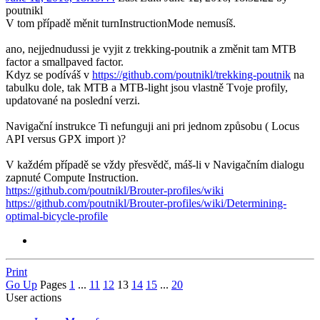
poutnikl
V tom případě měnit turnInstructionMode nemusíš.
ano, nejjednudussi je vyjit z trekking-poutnik a změnit tam MTB
factor a smallpaved factor.
Kdyz se podíváš v
https://github.com/poutnikl/trekking-poutnik
na
tabulku dole, tak MTB a MTB-light jsou vlastně Tvoje profily,
updatované na poslední verzi.
Navigační instrukce Ti nefunguji ani pri jednom způsobu ( Locus
API versus GPX import )?
V každém případě se vždy přesvědč, máš-li v Navigačním dialogu
zapnuté Compute Instruction.
https://github.com/poutnikl/Brouter-profiles/wiki
https://github.com/poutnikl/Brouter-profiles/wiki/Determining-
optimal-bicycle-profile
Print
Go Up
Pages
1
...
11
12
13
14
15
...
20
User actions