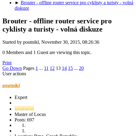
►
Brouter - offline router service pro cyklisty a turisty - volná
diskuze
Brouter - offline router service pro
cyklisty a turisty - volná diskuze
Started by poutnikl, November 30, 2015, 08:26:36
0 Members and 1 Guest are viewing this topic.
Print
Go Down
Pages
1
...
11
12
13
14
15
...
20
User actions
poutnikl
Expert
Master of Locus
Posts: 697