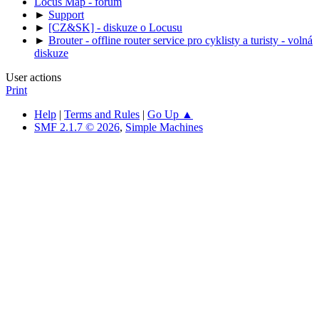
Locus Map - forum
►
Support
►
[CZ&SK] - diskuze o Locusu
►
Brouter - offline router service pro cyklisty a turisty - volná
diskuze
User actions
Print
Help
|
Terms and Rules
|
Go Up ▲
SMF 2.1.7 © 2026
,
Simple Machines