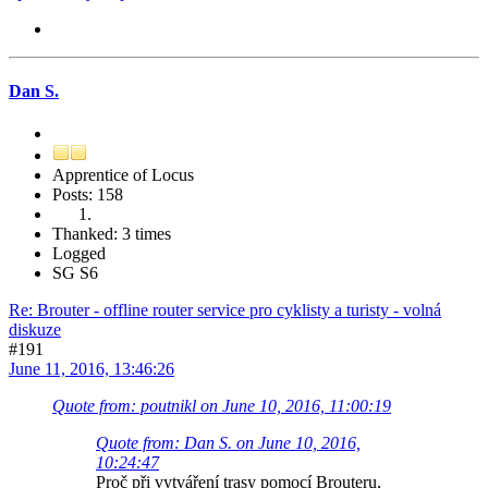
Dan S.
Apprentice of Locus
Posts: 158
Thanked: 3 times
Logged
SG S6
Re: Brouter - offline router service pro cyklisty a turisty - volná
diskuze
#191
June 11, 2016, 13:46:26
Quote from: poutnikl on June 10, 2016, 11:00:19
Quote from: Dan S. on June 10, 2016,
10:24:47
Proč při vytváření trasy pomocí Brouteru,