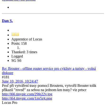
Dan S.
Apprentice of Locus
Posts: 158
Thanked: 3 times
Logged
SG S6
Re: Brouter - offline router service pro cyklisty a turisty - volná
diskuze
#181
June 10, 2016, 10:24:47
Proč při vytváření trasy pomocí Brouteru, vytvořil Brouter tolik
příkazů "rovně" za sebou na jednom km trasy? viz prtscr
http://i66.tinypic.com/29fe22v.jpg
http://i64.tinypic.com/1zn5zjt.png
Locus Pro