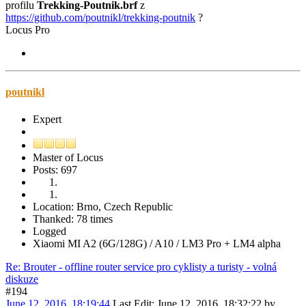
profilu
Trekking-Poutnik.brf
z
https://github.com/poutnikl/trekking-poutnik
?
Locus Pro
poutnikl
Expert
Master of Locus
Posts: 697
Location: Brno, Czech Republic
Thanked: 78 times
Logged
Xiaomi MI A2 (6G/128G) / A10 / LM3 Pro + LM4 alpha
Re: Brouter - offline router service pro cyklisty a turisty - volná
diskuze
#194
June 12, 2016, 18:19:44
Last Edit
: June 12, 2016, 18:32:22 by