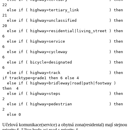
22
else if ( highway=tertiary_link ) then
21
else if ( highway=unclassified ) then
20
else if ( highway=residential|living_street ) then
6
else if ( highway=service ) then
6
else if ( highway=cycleway ) then
6
else if ( bicycle=designated ) then
6
else if ( highway=track ) then
if tracktype=grade1 then 6 else 4
else if ( highway=bridleway|road|path|footway )
then 4
else if ( highway=steps ) then
2
else if ( highway=pedestrian ) then
2
else 0
Učelová komunikace(service) a obytná zona(residental) mají stejnou
prioritu 6. Ulice bude asi road s priority 4.