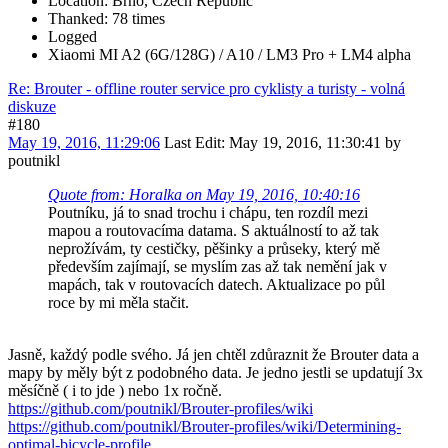
Location: Brno, Czech Republic
Thanked: 78 times
Logged
Xiaomi MI A2 (6G/128G) / A10 / LM3 Pro + LM4 alpha
Re: Brouter - offline router service pro cyklisty a turisty - volná
diskuze
#180
May 19, 2016, 11:29:06
Last Edit
: May 19, 2016, 11:30:41 by
poutnikl
Quote from: Horalka on May 19, 2016, 10:40:16
Poutníku, já to snad trochu i chápu, ten rozdíl mezi
mapou a routovacíma datama. S aktuálností to až tak
neprožívám, ty cestičky, pěšinky a průseky, který mě
především zajímají, se myslím zas až tak nemění jak v
mapách, tak v routovacích datech. Aktualizace po půl
roce by mi měla stačit.
Jasně, každý podle svého. Já jen chtěl zdůraznit že Brouter data a
mapy by měly být z podobného data. Je jedno jestli se updatují 3x
měsíčně ( i to jde ) nebo 1x ročně.
https://github.com/poutnikl/Brouter-profiles/wiki
https://github.com/poutnikl/Brouter-profiles/wiki/Determining-
optimal-bicycle-profile