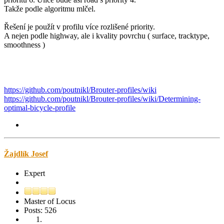
Takže podle algoritmu mlčel.
Řešení je použít v profilu více rozlišené priority.
A nejen podle highway, ale i kvality povrchu ( surface, tracktype,
smoothness )
https://github.com/poutnikl/Brouter-profiles/wiki
https://github.com/poutnikl/Brouter-profiles/wiki/Determining-
optimal-bicycle-profile
Žajdlík Josef
Expert
Master of Locus
Posts: 526