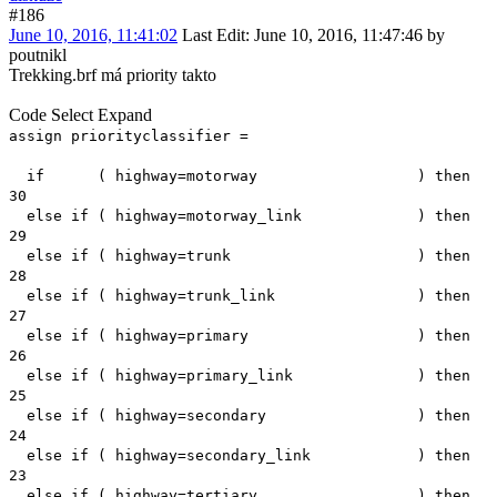
#186
June 10, 2016, 11:41:02
Last Edit
: June 10, 2016, 11:47:46 by
poutnikl
Trekking.brf má priority takto
Code
Select
Expand
assign priorityclassifier =
if ( highway=motorway ) then
30
else if ( highway=motorway_link ) then
29
else if ( highway=trunk ) then
28
else if ( highway=trunk_link ) then
27
else if ( highway=primary ) then
26
else if ( highway=primary_link ) then
25
else if ( highway=secondary ) then
24
else if ( highway=secondary_link ) then
23
else if ( highway=tertiary ) then