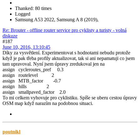
Thanked: 80 times
Logged
Samsung A53 2022, Samsung A 8 (2019),
Re: Brouter - offline router service pro cyklisty a turisty - volná
diskuze
#187
June 10, 2016, 13:10:45
Díky za vysvětlení. Experimentovat s hodnotami nebudu protože
když je pak třeba profily aktualizovat, tak si ani nepamatuji co jsem
tam upravoval. Nyní jsem úpravy zredukoval jen na
assign cycleroutes_pref 0.3
assign routelevel 2
assign MTB_factor -0.7
assign hills 2
assign smallpaved_factor 2.0
To mi celkem vyhovuje pro cyklistiku. Spíše se uberu cestou úpravy
OSM map když narazím na podobnou situaci.
poutnikl