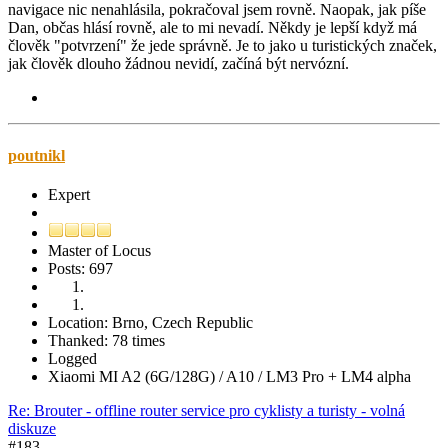
navigace nic nenahlásila, pokračoval jsem rovně. Naopak, jak píše
Dan, občas hlásí rovně, ale to mi nevadí. Někdy je lepší když má
člověk "potvrzení" že jede správně. Je to jako u turistických značek,
jak člověk dlouho žádnou nevidí, začíná být nervózní.
poutnikl
Expert
Master of Locus
Posts: 697
Location: Brno, Czech Republic
Thanked: 78 times
Logged
Xiaomi MI A2 (6G/128G) / A10 / LM3 Pro + LM4 alpha
Re: Brouter - offline router service pro cyklisty a turisty - volná
diskuze
#183