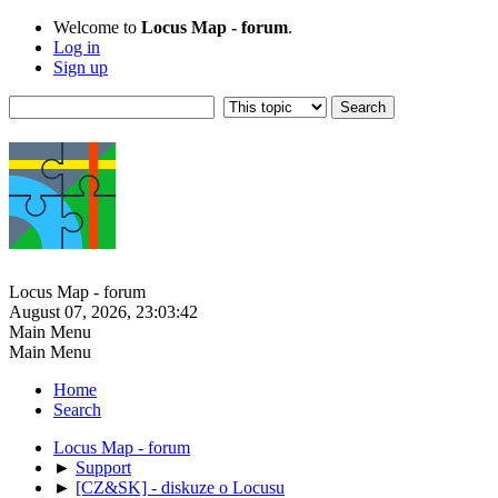
Welcome to
Locus Map - forum
.
Log in
Sign up
Locus Map - forum
August 07, 2026, 23:03:42
Main Menu
Main Menu
Home
Search
Locus Map - forum
►
Support
►
[CZ&SK] - diskuze o Locusu