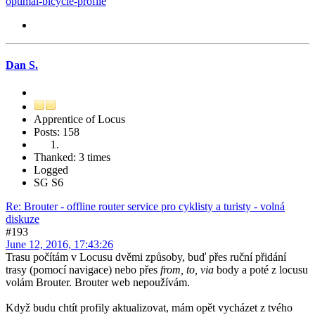
optimal-bicycle-profile
Dan S.
Apprentice of Locus
Posts: 158
Thanked: 3 times
Logged
SG S6
Re: Brouter - offline router service pro cyklisty a turisty - volná
diskuze
#193
June 12, 2016, 17:43:26
Trasu počítám v Locusu dvěmi způsoby, buď přes ruční přidání
trasy (pomocí navigace) nebo přes
from, to, via
body a poté z locusu
volám Brouter. Brouter web nepoužívám.
Když budu chtít profily aktualizovat, mám opět vycházet z tvého