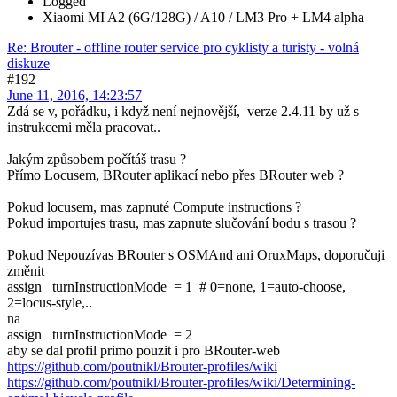
Logged
Xiaomi MI A2 (6G/128G) / A10 / LM3 Pro + LM4 alpha
Re: Brouter - offline router service pro cyklisty a turisty - volná
diskuze
#192
June 11, 2016, 14:23:57
Zdá se v, pořádku, i když není nejnovější, verze 2.4.11 by už s
instrukcemi měla pracovat..
Jakým způsobem počítáš trasu ?
Přímo Locusem, BRouter aplikací nebo přes BRouter web ?
Pokud locusem, mas zapnuté Compute instructions ?
Pokud importujes trasu, mas zapnute slučování bodu s trasou ?
Pokud Nepouzívas BRouter s OSMAnd ani OruxMaps, doporučuji
změnit
assign turnInstructionMode = 1 # 0=none, 1=auto-choose,
2=locus-style,..
na
assign turnInstructionMode = 2
aby se dal profil primo pouzit i pro BRouter-web
https://github.com/poutnikl/Brouter-profiles/wiki
https://github.com/poutnikl/Brouter-profiles/wiki/Determining-