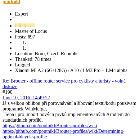
poutnikl
Expert
Master of Locus
Posts: 697
Location: Brno, Czech Republic
Thanked: 78 times
Logged
Xiaomi MI A2 (6G/128G) / A10 / LM3 Pro + LM4 alpha
Re: Brouter - offline router service pro cyklisty a turisty - volná
diskuze
#190
June 10, 2016, 14:49:52
Já s velkou oblibou při porovnávání a šibování textu/kodu pouzivam
programek WinMerge,
Třeba i pro import nových prvků implementovaných Arndtem do
standardních profilů.
https://github.com/poutnikl/Brouter-profiles/wiki
https://github.com/poutnikl/Brouter-profiles/wiki/Determining-
optimal-bicycle-profile