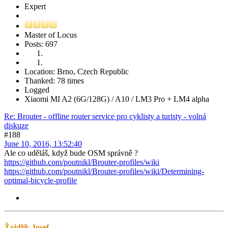
Expert
Master of Locus
Posts: 697
Location: Brno, Czech Republic
Thanked: 78 times
Logged
Xiaomi MI A2 (6G/128G) / A10 / LM3 Pro + LM4 alpha
Re: Brouter - offline router service pro cyklisty a turisty - volná
diskuze
#188
June 10, 2016, 13:52:40
Ale co uděláš, když bude OSM správně ?
https://github.com/poutnikl/Brouter-profiles/wiki
https://github.com/poutnikl/Brouter-profiles/wiki/Determining-
optimal-bicycle-profile
Žajdlík Josef