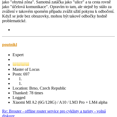
jako "obytná zóna". Samotná zatáčka jako "ulice" a ta cesta rovně
jako "účelová komunikace". Opravím to tam, ale stejně by stálo za
zvážení v takovém sporném případu zvážit užití pokynu k odbočení.
Když se jede bez obrazovky, mohou být takové odbočky hodně
problematické.
poutnikl
Expert
Master of Locus
Posts: 697
Location: Brno, Czech Republic
Thanked: 78 times
Logged
Xiaomi MI A2 (6G/128G) / A10 / LM3 Pro + LM4 alpha
Re: Brouter - offline router service pro cyklisty a turisty - volná
diskuze