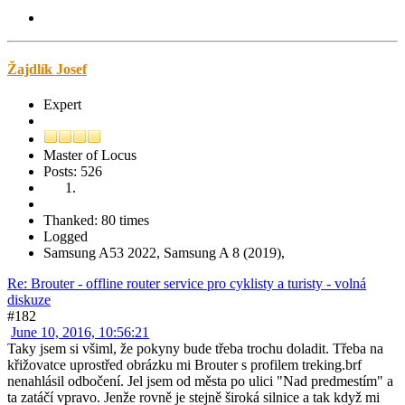
Žajdlík Josef
Expert
Master of Locus
Posts: 526
Thanked: 80 times
Logged
Samsung A53 2022, Samsung A 8 (2019),
Re: Brouter - offline router service pro cyklisty a turisty - volná
diskuze
#182
June 10, 2016, 10:56:21
Taky jsem si všiml, že pokyny bude třeba trochu doladit. Třeba na
křižovatce uprostřed obrázku mi Brouter s profilem treking.brf
nenahlásil odbočení. Jel jsem od města po ulici "Nad predmestím" a
ta zatáčí vpravo. Jenže rovně je stejně široká silnice a tak když mi