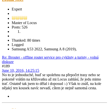
Expert
Master of Locus
Posts: 526
Thanked: 80 times
Logged
Samsung A53 2022, Samsung A 8 (2019),
Re: Brouter - offline router service pro cyklisty a turisty - volná
diskuze
#189
June 10, 2016, 14:25:15
No to je jednoduché, buď se spolehnu na přepočet trasy nebo se
pokorně vrátím na křižovatku až mi Locus zahlásí, že jedu mimo
trať. Ostatně tak jsem to dělal i doposud :-) Však to znáš, na kole
nějaký ten kousek navíc nevadí, cílem je stejně samotná cesta.