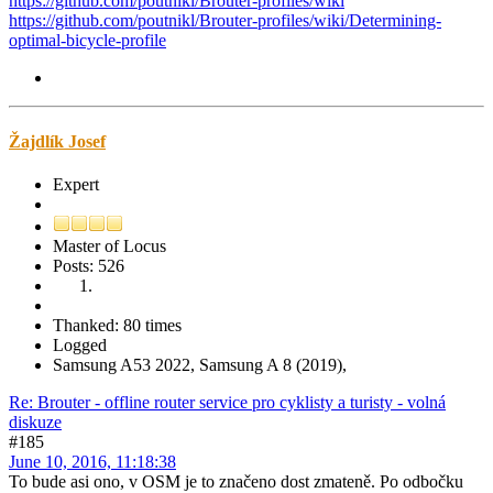
https://github.com/poutnikl/Brouter-profiles/wiki
https://github.com/poutnikl/Brouter-profiles/wiki/Determining-
optimal-bicycle-profile
Žajdlík Josef
Expert
Master of Locus
Posts: 526
Thanked: 80 times
Logged
Samsung A53 2022, Samsung A 8 (2019),
Re: Brouter - offline router service pro cyklisty a turisty - volná
diskuze
#185
June 10, 2016, 11:18:38
To bude asi ono, v OSM je to značeno dost zmateně. Po odbočku