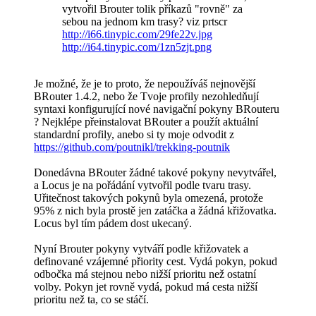
vytvořil Brouter tolik příkazů "rovně" za
sebou na jednom km trasy? viz prtscr
http://i66.tinypic.com/29fe22v.jpg
http://i64.tinypic.com/1zn5zjt.png
Je možné, že je to proto, že nepoužíváš nejnovější
BRouter 1.4.2, nebo že Tvoje profily nezohledňují
syntaxi konfigurující nové navigační pokyny BRouteru
? Nejklépe přeinstalovat BRouter a použít aktuální
standardní profily, anebo si ty moje odvodit z
https://github.com/poutnikl/trekking-poutnik
Donedávna BRouter žádné takové pokyny nevytvářel,
a Locus je na pořádání vytvořil podle tvaru trasy.
Uřitečnost takových pokynů byla omezená, protože
95% z nich byla prostě jen zatáčka a žádná křižovatka.
Locus byl tím pádem dost ukecaný.
Nyní Brouter pokyny vytváří podle křižovatek a
definované vzájemné přiority cest. Vydá pokyn, pokud
odbočka má stejnou nebo nižší prioritu než ostatní
volby. Pokyn jet rovně vydá, pokud má cesta nižší
prioritu než ta, co se stáčí.