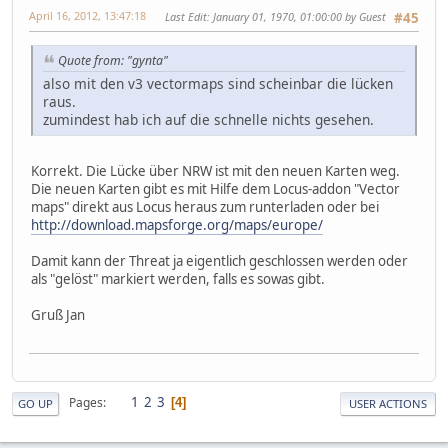
April 16, 2012, 13:47:18
Last Edit
: January 01, 1970, 01:00:00 by Guest
#45
Quote from: "gynta"
also mit den v3 vectormaps sind scheinbar die lücken
raus.
zumindest hab ich auf die schnelle nichts gesehen.
Korrekt. Die Lücke über NRW ist mit den neuen Karten weg.
Die neuen Karten gibt es mit Hilfe dem Locus-addon "Vector
maps" direkt aus Locus heraus zum runterladen oder bei
http://download.mapsforge.org/maps/europe/
Damit kann der Threat ja eigentlich geschlossen werden oder
als "gelöst" markiert werden, falls es sowas gibt.
Gruß Jan
1
2
3
Pages
4
GO UP
USER ACTIONS