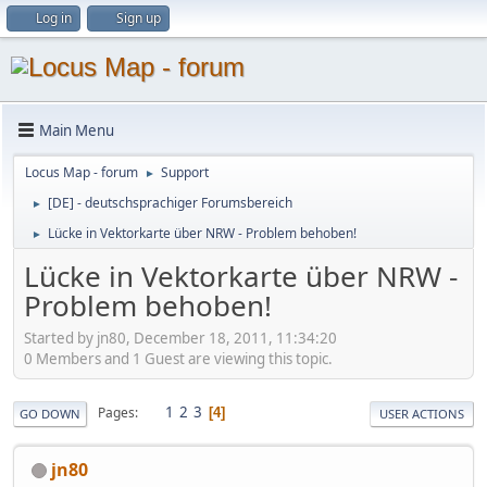
Log in
Sign up
Main Menu
Locus Map - forum
Support
►
[DE] - deutschsprachiger Forumsbereich
►
Lücke in Vektorkarte über NRW - Problem behoben!
►
Lücke in Vektorkarte über NRW -
Problem behoben!
Started by jn80, December 18, 2011, 11:34:20
0 Members and 1 Guest are viewing this topic.
1
2
3
Pages
4
GO DOWN
USER ACTIONS
jn80