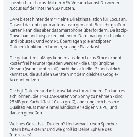
spezifisch für Locus. Mit der AFA-Version kannst Du wieder
/Locus auf der internen SD nutzen.
OAM bietet hinter dem "+" eine Direktinstallation für Locus an.
Da wird das entzippen automatisch gemacht. Bei sehr großen
Karten kann dies aber das Smartphone überfordern. Da ist zip-
Download und auspacken mit einem Dateimanager schlanker
und robuster. Und vom PC übertragen (die entzippten
Dateien) funktioniert immer, solange Platz da ist.
Die gekauften LoMaps können aus dem Locus-Store erneut
kostenfrei heruntergeladen werden - die ursprüngliche
Version (wenn nicht zu alt), nicht die aktuelle. Grundsätzlich
kannst Du die auf allen Geräten mit dem gleichen Google-
Account nutzen.
Die hgt-Dateien sind in Locus/data/srtm zu finden. Da kann es
sich lohnen, die 1"-LIDAR-Daten von Sonny zu nehmen - sind
25MB pro Kachel (fast 10x so groß), aber ungleich bessere
Qualität! Muss man einmal händisch erledigen via PC, und
danach genießen.
Welches Gerät hast Du denn? Und wieviel freien Speicher
intern bzw. extern? Und wie groß ist Deine Sphäre des
Interesses?