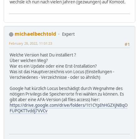
wechsle ich nun nach vielen Jahren (gezwungen) auf Komoot.
michaelbechtold
Expert
February 28, 2022, 11:01:23
#1
Welche Version hast Du installiert ?
Über welchen Weg?
War es ein Update oder eine Erst-Installation?
Was ist das Hauptverzeichnis von Locus (Einstellungen -
Verschiedenes - Verzeichnisse - oder so ähnlich)
Google hat kürzlich Locus beschädigt durch Wegnahme des
nötigen Privilegs die Speicherorte frei wählen zu können. Es
gibt aber eine AFA-Version (all files access) hier:
https://drive.google.com/drive/folders/1t1CYpIhHGZXjNBqO
FUPQKTTvddj7VVCv