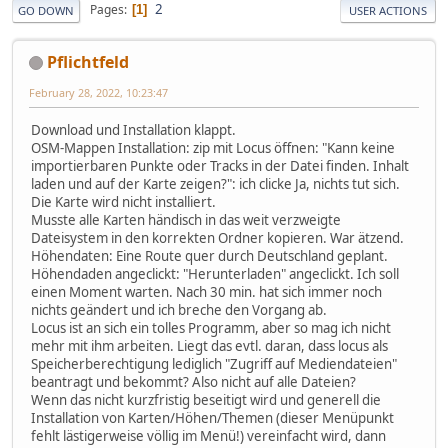
2
Pages
1
GO DOWN
USER ACTIONS
Pflichtfeld
February 28, 2022, 10:23:47
Download und Installation klappt.
OSM-Mappen Installation: zip mit Locus öffnen: "Kann keine
importierbaren Punkte oder Tracks in der Datei finden. Inhalt
laden und auf der Karte zeigen?": ich clicke Ja, nichts tut sich.
Die Karte wird nicht installiert.
Musste alle Karten händisch in das weit verzweigte
Dateisystem in den korrekten Ordner kopieren. War ätzend.
Höhendaten: Eine Route quer durch Deutschland geplant.
Höhendaden angeclickt: "Herunterladen" angeclickt. Ich soll
einen Moment warten. Nach 30 min. hat sich immer noch
nichts geändert und ich breche den Vorgang ab.
Locus ist an sich ein tolles Programm, aber so mag ich nicht
mehr mit ihm arbeiten. Liegt das evtl. daran, dass locus als
Speicherberechtigung lediglich "Zugriff auf Mediendateien"
beantragt und bekommt? Also nicht auf alle Dateien?
Wenn das nicht kurzfristig beseitigt wird und generell die
Installation von Karten/Höhen/Themen (dieser Menüpunkt
fehlt lästigerweise völlig im Menü!) vereinfacht wird, dann