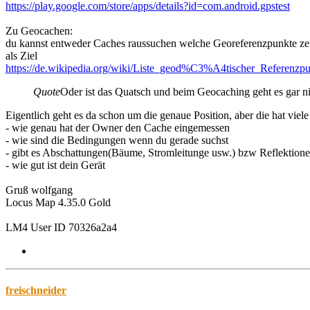
https://play.google.com/store/apps/details?id=com.android.gpstest
Zu Geocachen:
du kannst entweder Caches raussuchen welche Georeferenzpunkte zeige
als Ziel
https://de.wikipedia.org/wiki/Liste_geod%C3%A4tischer_Referenzp
Quote
Oder ist das Quatsch und beim Geocaching geht es gar 
Eigentlich geht es da schon um die genaue Position, aber die hat viele
- wie genau hat der Owner den Cache eingemessen
- wie sind die Bedingungen wenn du gerade suchst
- gibt es Abschattungen(Bäume, Stromleitunge usw.) bzw Reflektion
- wie gut ist dein Gerät
Gruß wolfgang
Locus Map 4.35.0 Gold
LM4 User ID 70326a2a4
freischneider