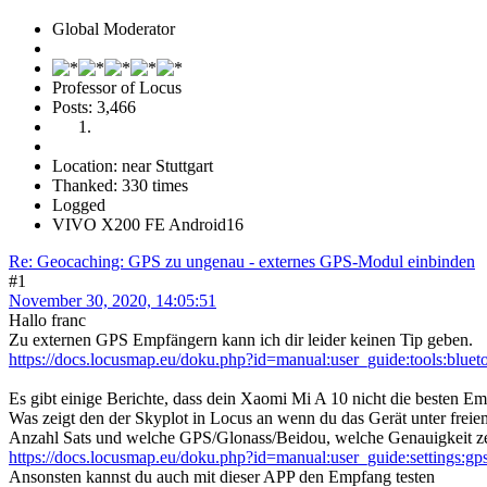
Global Moderator
Professor of Locus
Posts: 3,466
Location: near Stuttgart
Thanked: 330 times
Logged
VIVO X200 FE Android16
Re: Geocaching: GPS zu ungenau - externes GPS-Modul einbinden
#1
November 30, 2020, 14:05:51
Hallo franc
Zu externen GPS Empfängern kann ich dir leider keinen Tip geben.
https://docs.locusmap.eu/doku.php?id=manual:user_guide:tools:bluet
Es gibt einige Berichte, dass dein Xaomi Mi A 10 nicht die besten Emp
Was zeigt den der Skyplot in Locus an wenn du das Gerät unter freiem
Anzahl Sats und welche GPS/Glonass/Beidou, welche Genauigkeit ze
https://docs.locusmap.eu/doku.php?id=manual:user_guide:settings:gp
Ansonsten kannst du auch mit dieser APP den Empfang testen