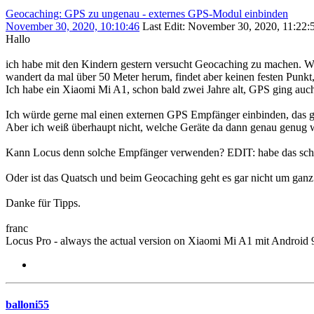
Geocaching: GPS zu ungenau - externes GPS-Modul einbinden
November 30, 2020, 10:10:46
Last Edit
: November 30, 2020, 11:22:5
Hallo
ich habe mit den Kindern gestern versucht Geocaching zu machen. W
wandert da mal über 50 Meter herum, findet aber keinen festen Punkt, 
Ich habe ein Xiaomi Mi A1, schon bald zwei Jahre alt, GPS ging auch 
Ich würde gerne mal einen externen GPS Empfänger einbinden, das gi
Aber ich weiß überhaupt nicht, welche Geräte da dann genau genug w
Kann Locus denn solche Empfänger verwenden? EDIT: habe das scho
Oder ist das Quatsch und beim Geocaching geht es gar nicht um gan
Danke für Tipps.
franc
Locus Pro - always the actual version on Xiaomi Mi A1 mit Android 
balloni55