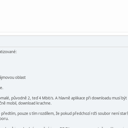
atizované:
zájmovou oblast
e.
malé, původně 2, teď 4 Mbit/s. A hlavně aplikace při downloadu musí být 
učně mobil, download krachne.
o předtím, pouze s tím rozdílem, že pokud předchozí rd5 soubor není starší
boru.