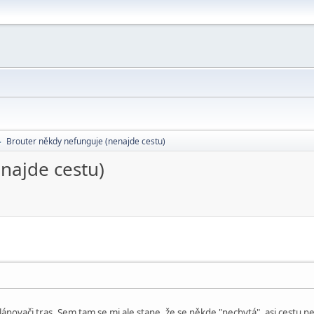
Brouter někdy nefunguje (nenajde cestu)
►
najde cestu)
ánovači tras. Sem tam se mi ale stane, že se někde "nechytá", asi cestu ne