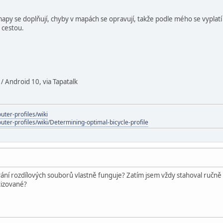
apy se doplňují, chyby v mapách se opravují, takže podle mého se vyplatí
 cestou.
 Android 10, via Tapatalk
uter-profiles/wiki
outer-profiles/wiki/Determining-optimal-bicycle-profile
vání rozdílových souborů vlastně funguje? Zatím jsem vždy stahoval ručn
tizované?