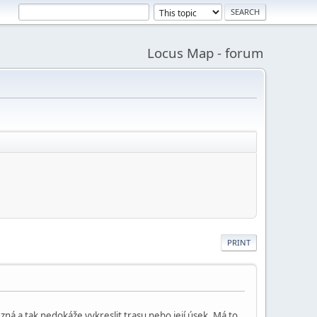
Locus Map - forum
PRINT
zná a tak nedokáže vykreslit trasu nebo její úsek. Má to