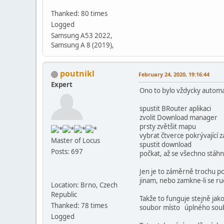
Thanked: 80 times
Logged
Samsung A53 2022,
Samsung A 8 (2019),
poutnikl
February 24, 2020, 19:16:44
Expert
Ono to bylo vždycky autom
spustit BRouter aplikaci
zvolit Download manager
prsty zvětšit mapu
vybrat čtverce pokrývající 
Master of Locus
spustit download
Posts: 697
počkat, až se všechno stáhn
Jen je to záměrně trochu po
jinam, nebo zamkne-li se r
Location: Brno, Czech
Republic
Takže to funguje stejně jak
Thanked: 78 times
soubor místo úplného sou
Logged