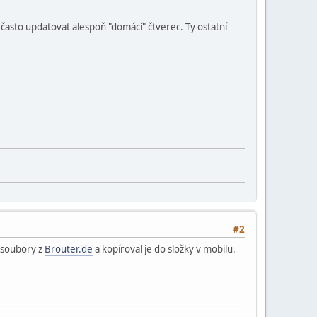
 často updatovat alespoň "domácí" čtverec. Ty ostatní
#2
ě soubory z
Brouter.de
a kopíroval je do složky v mobilu.