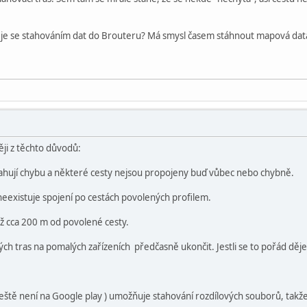
o je se stahováním dat do Brouteru? Má smysl časem stáhnout mapová dat
ji z těchto důvodů:
ují chybu a některé cesty nejsou propojeny buď vůbec nebo chybně.
neexistuje spojení po cestách povolených profilem.
než cca 200 m od povolené cesty.
ch tras na pomalých zařízeních předčasně ukončit. Jestli se to pořád děje
eště není na Google play ) umožňuje stahování rozdílových souborů, takže