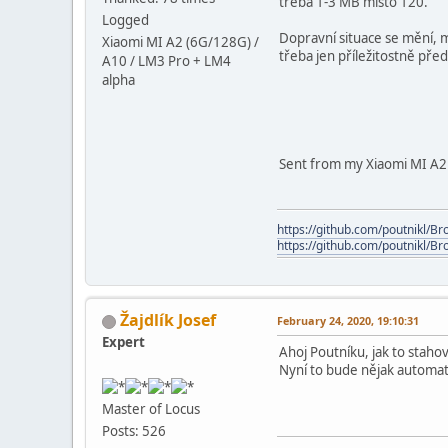
třeba 1-3 MB místo 120.
Logged
Dopravní situace se mění, m
Xiaomi MI A2 (6G/128G) /
třeba jen příležitostně před
A10 / LM3 Pro + LM4
alpha
Sent from my Xiaomi MI A2 /
https://github.com/poutnikl/Bro
https://github.com/poutnikl/Br
Žajdlík Josef
February 24, 2020, 19:10:31
Expert
Ahoj Poutníku, jak to staho
Nyní to bude nějak automa
Master of Locus
Posts: 526