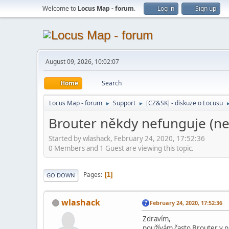
Welcome to
Locus Map - forum
.
Log in
Sign up
August 09, 2026, 10:02:07
Home
Search
Locus Map - forum
Support
[CZ&SK] - diskuze o Locusu
►
►
Brouter někdy nefunguje (ne
Started by wlashack, February 24, 2020, 17:52:36
0 Members and 1 Guest are viewing this topic.
Pages
1
GO DOWN
wlashack
February 24, 2020, 17:52:36
Zdravím,
používám často Brouter v pl