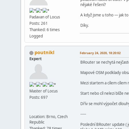
nějaké řešení?
A když jsme u toho — jak t
Padavan of Locus
Posts: 261
Díky.
Thanked: 6 times
Logged
poutnikl
February 24, 2020, 18:20:02
Expert
BRouter se nechytá nejčastě
Mapové OSM podklady obsah
Mezi startem a cílem cílem 
Master of Locus
Start nebo cíl nelezi blíže 
Posts: 697
Dřív se mohl výpočet dlouhý
-----
Location: Brno, Czech
Republic
Poslední BRouter update ( j
Thanked: 78 times