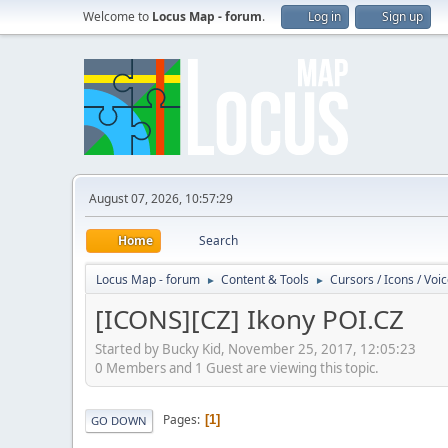
Welcome to
Locus Map - forum
.
Log in
Sign up
August 07, 2026, 10:57:29
Home
Search
Locus Map - forum
Content & Tools
Cursors / Icons / Voi
►
►
[ICONS][CZ] Ikony POI.CZ
Started by Bucky Kid, November 25, 2017, 12:05:23
0 Members and 1 Guest are viewing this topic.
Pages
1
GO DOWN