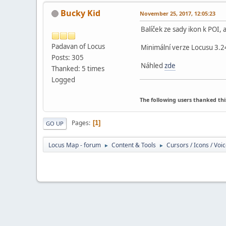
Bucky Kid
November 25, 2017, 12:05:23
Balíček ze sady ikon k POI, 
Padavan of Locus
Minimální verze Locusu 3.2
Posts: 305
Náhled
zde
Thanked: 5 times
Logged
The following users thanked thi
Pages
1
GO UP
Locus Map - forum
Content & Tools
Cursors / Icons / Voi
►
►