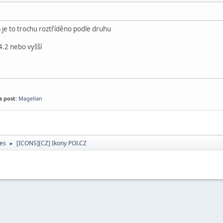
a je to trochu roztříděno podle druhu
4.2 nebo vyšší
s post:
Magellan
ces
[ICONS][CZ] Ikony POI.CZ
►