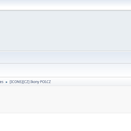
ces
[ICONS][CZ] Ikony POI.CZ
►