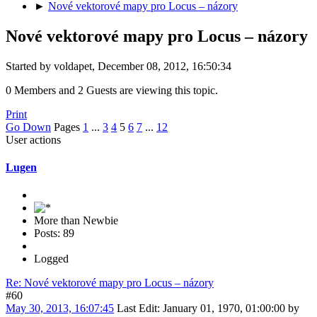
►
Nové vektorové mapy pro Locus – názory
Nové vektorové mapy pro Locus – názory
Started by voldapet, December 08, 2012, 16:50:34
0 Members and 2 Guests are viewing this topic.
Print
Go Down
Pages
1
...
3
4
5
6
7
...
12
User actions
Lugen
More than Newbie
Posts: 89
Logged
Re: Nové vektorové mapy pro Locus – názory
#60
May 30, 2013, 16:07:45
Last Edit
: January 01, 1970, 01:00:00 by