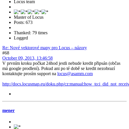
Locus team
Master of Locus
Posts: 673
Thanked: 79 times
Logged
Re: Nové vektorové mapy pro Locus – názory
#68
October 09, 2013, 13:46:58
V prvním kroku počkat 24hod jestli nebude kredit připsán (občas
má google prodlení). Pokud ani po té době se kredit nezobrazí
kontaktujte prosím support na
locus@asamm.com
http://docs.locusmap.eu/doku.php/cz:manual:how_to:i_did_not_recei
mener