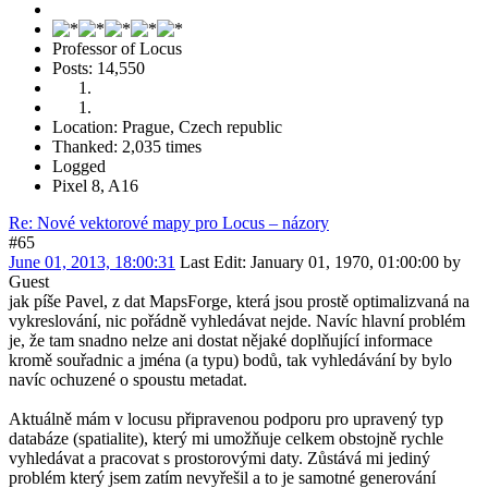
Professor of Locus
Posts: 14,550
Location: Prague, Czech republic
Thanked: 2,035 times
Logged
Pixel 8, A16
Re: Nové vektorové mapy pro Locus – názory
#65
June 01, 2013, 18:00:31
Last Edit
: January 01, 1970, 01:00:00 by
Guest
jak píše Pavel, z dat MapsForge, která jsou prostě optimalizvaná na
vykreslování, nic pořádně vyhledávat nejde. Navíc hlavní problém
je, že tam snadno nelze ani dostat nějaké doplňující informace
kromě souřadnic a jména (a typu) bodů, tak vyhledávání by bylo
navíc ochuzené o spoustu metadat.
Aktuálně mám v locusu připravenou podporu pro upravený typ
databáze (spatialite), který mi umožňuje celkem obstojně rychle
vyhledávat a pracovat s prostorovými daty. Zůstává mi jediný
problém který jsem zatím nevyřešil a to je samotné generování