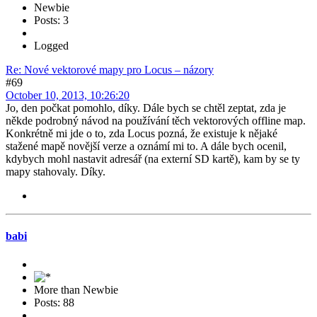
Newbie
Posts: 3
Logged
Re: Nové vektorové mapy pro Locus – názory
#69
October 10, 2013, 10:26:20
Jo, den počkat pomohlo, díky. Dále bych se chtěl zeptat, zda je
někde podrobný návod na používání těch vektorových offline map.
Konkrétně mi jde o to, zda Locus pozná, že existuje k nějaké
stažené mapě novější verze a oznámí mi to. A dále bych ocenil,
kdybych mohl nastavit adresář (na externí SD kartě), kam by se ty
mapy stahovaly. Díky.
babi
More than Newbie
Posts: 88