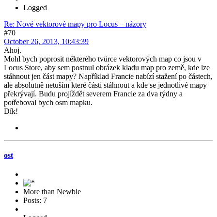
Logged
Re: Nové vektorové mapy pro Locus – názory
#70
October 26, 2013, 10:43:39
Ahoj.
Mohl bych poprosit některého tvůrce vektorových map co jsou v
Locus Store, aby sem postnul obrázek kladu map pro země, kde lze
stáhnout jen část mapy? Například Francie nabízí stažení po částech,
ale absolutně netuším které části stáhnout a kde se jednotlivé mapy
překrývají. Budu projíždět severem Francie za dva týdny a
potřeboval bych osm mapku.
Dík!
ost
More than Newbie
Posts: 7