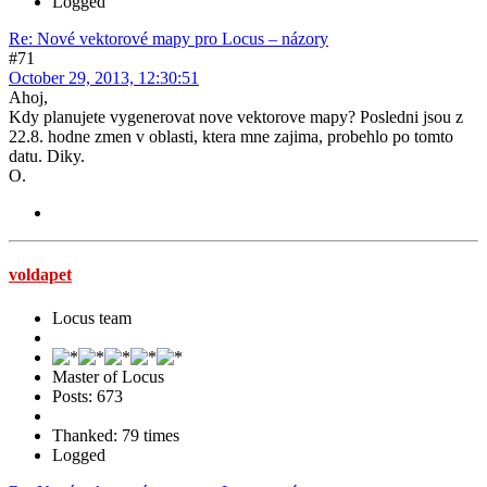
Logged
Re: Nové vektorové mapy pro Locus – názory
#71
October 29, 2013, 12:30:51
Ahoj,
Kdy planujete vygenerovat nove vektorove mapy? Posledni jsou z
22.8. hodne zmen v oblasti, ktera mne zajima, probehlo po tomto
datu. Diky.
O.
voldapet
Locus team
Master of Locus
Posts: 673
Thanked: 79 times
Logged