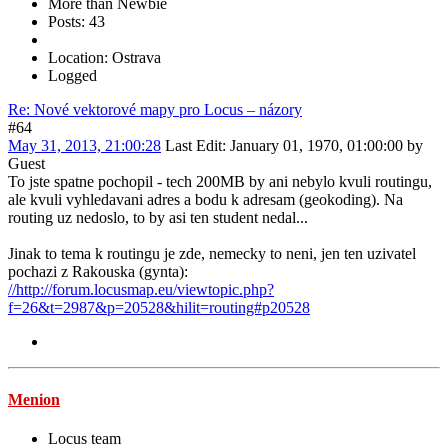
More than Newbie
Posts: 43
Location: Ostrava
Logged
Re: Nové vektorové mapy pro Locus – názory
#64
May 31, 2013, 21:00:28
Last Edit
: January 01, 1970, 01:00:00 by
Guest
To jste spatne pochopil - tech 200MB by ani nebylo kvuli routingu,
ale kvuli vyhledavani adres a bodu k adresam (geokoding). Na
routing uz nedoslo, to by asi ten student nedal...
Jinak to tema k routingu je zde, nemecky to neni, jen ten uzivatel
pochazi z Rakouska (gynta):
//http://forum.locusmap.eu/viewtopic.php?
f=26&t=2987&p=20528&hilit=routing#p20528
Menion
Locus team