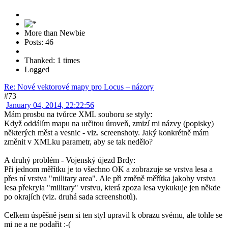
More than Newbie
Posts: 46
Thanked: 1 times
Logged
Re: Nové vektorové mapy pro Locus – názory
#73
January 04, 2014, 22:22:56
Mám prosbu na tvůrce XML souboru se styly:
Když oddálím mapu na určitou úroveň, zmizí mi názvy (popisky)
některých měst a vesnic - viz. screenshoty. Jaký konkrétně mám
změnit v XMLku parametr, aby se tak nedělo?
A druhý problém - Vojenský újezd Brdy:
Při jednom měřítku je to všechno OK a zobrazuje se vrstva lesa a
přes ní vrstva "military area". Ale při změně měřítka jakoby vrstva
lesa překryla "military" vrstvu, která zpoza lesa vykukuje jen někde
po okrajích (viz. druhá sada screenshotů).
Celkem úspěšně jsem si ten styl upravil k obrazu svému, ale tohle se
mi ne a ne podařit :-(