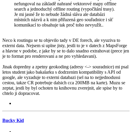
nefungoval na základě nahrané vektorové mapy offline
search a jednoduchý offline routing (vypočítání trasy).
Je mi jasné že to nebude žádná sláva ale databázi
místních názvů a k nim přiřazená geo souřadnice i síť
komunikací to obsahuje tak proč toho nevyužít..
Neco k routingu se tu objevilo tady v DE forech, ale vyuziva to
externi data. Nejsem si uplne jisty, jestli to je v datech z MapsForge
a hlavne v podobe, z jake by se to dalo snadno extrahovat (prece jen
je to format pro renderovani a ne pro vyhledavani).
Jinak dopredny a zpetny geokoding (adresy <-> souradnice) mi psal
letos student jako bakalarku s dodrzenim kompatibility s API od
google, ale vyzaduje to externi databazi (sel na to nejjednodussi
cestou, takze CR potrebuje dalsich cca 200MB na karte). Muzu se
zeptat, jestli by byl ochoten tu knihovnu zverejnit, ale spise by to
chtelo ji dopracovat.
Bucky Kid