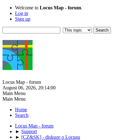
Welcome to
Locus Map - forum
.
Log in
Sign up
Locus Map - forum
August 06, 2026, 20:14:00
Main Menu
Main Menu
Home
Search
Locus Map - forum
►
Support
►
[CZ&SK] - diskuze o Locusu