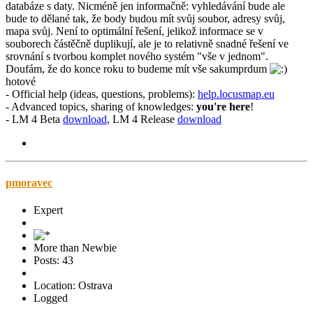
databáze s daty. Nicméně jen informačně: vyhledávání bude ale
bude to dělané tak, že body budou mít svůj soubor, adresy svůj,
mapa svůj. Není to optimální řešení, jelikož informace se v
souborech částěčně duplikují, ale je to relativně snadné řešení ve
srovnání s tvorbou komplet nového systém "vše v jednom".
Doufám, že do konce roku to budeme mít vše sakumprdum
hotové
- Official help (ideas, questions, problems):
help.locusmap.eu
- Advanced topics, sharing of knowledges:
you're here
!
- LM 4 Beta
download
, LM 4 Release
download
pmoravec
Expert
More than Newbie
Posts: 43
Location: Ostrava
Logged