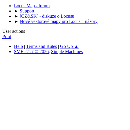
Locus Map - forum
►
Support
►
[CZ&SK] - diskuze o Locusu
►
Nové vektorové mapy pro Locus – názory
User actions
Print
Help
|
Terms and Rules
|
Go Up ▲
SMF 2.1.7 © 2026
,
Simple Machines