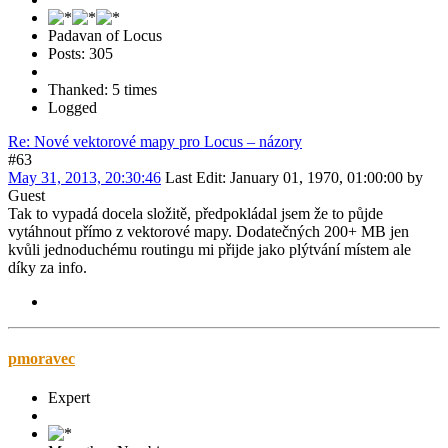
Padavan of Locus
Posts: 305
Thanked: 5 times
Logged
Re: Nové vektorové mapy pro Locus – názory
#63
May 31, 2013, 20:30:46
Last Edit
: January 01, 1970, 01:00:00 by
Guest
Tak to vypadá docela složitě, předpokládal jsem že to půjde
vytáhnout přímo z vektorové mapy. Dodatečných 200+ MB jen
kvůli jednoduchému routingu mi přijde jako plýtvání místem ale
díky za info.
pmoravec
Expert