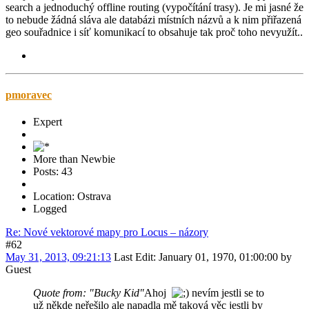
search a jednoduchý offline routing (vypočítání trasy). Je mi jasné že
to nebude žádná sláva ale databázi místních názvů a k nim přiřazená
geo souřadnice i síť komunikací to obsahuje tak proč toho nevyužít..
pmoravec
Expert
More than Newbie
Posts: 43
Location: Ostrava
Logged
Re: Nové vektorové mapy pro Locus – názory
#62
May 31, 2013, 09:21:13
Last Edit
: January 01, 1970, 01:00:00 by
Guest
Quote from: "Bucky Kid"
Ahoj
nevím jestli se to
už někde neřešilo ale napadla mě taková věc jestli by