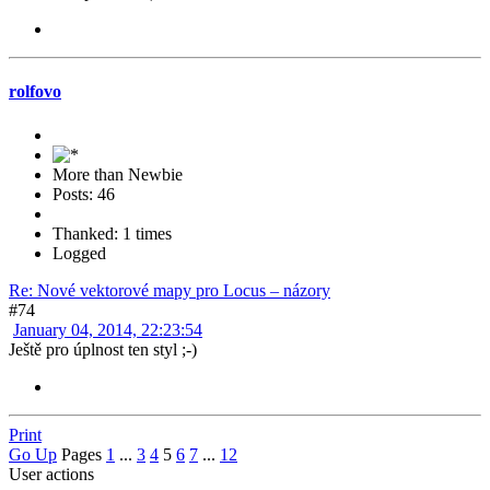
rolfovo
More than Newbie
Posts: 46
Thanked: 1 times
Logged
Re: Nové vektorové mapy pro Locus – názory
#74
January 04, 2014, 22:23:54
Ještě pro úplnost ten styl ;-)
Print
Go Up
Pages
1
...
3
4
5
6
7
...
12
User actions