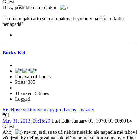
Guest
Díky, příští tden na to juknu
To určení, jak často se maj opakovat symboly na čáře, nikoho
nenapadá?
Bucky Kid
Padavan of Locus
Posts: 305
Thanked: 5 times
Logged
Re: Nové vektorové mapy pro Locus – názory
#61
May 31, 2013, 09:15:29
Last Edit
: January 01, 1970, 01:00:00 by
Guest
Ahoj
nevím jestli se to už někde neřešilo ale napadla mě taková
věc jestli by nefungoval na základě nahrané vektorové mapy offline