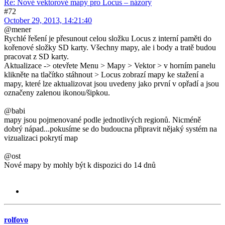
Re: Nové vektorové mapy pro Locus – názory
#72
October 29, 2013, 14:21:40
@mener
Rychlé řešení je přesunout celou složku Locus z interní paměti do
kořenové složky SD karty. Všechny mapy, ale i body a tratě budou
pracovat z SD karty.
Aktualizace -> otevřete Menu > Mapy > Vektor > v horním panelu
klikněte na tlačítko stáhnout > Locus zobrazí mapy ke stažení a
mapy, které lze aktualizovat jsou uvedeny jako první v opřadí a jsou
označeny zalenou ikonou/šipkou.
@babi
mapy jsou pojmenované podle jednotlivých regionů. Nicméně
dobrý nápad...pokusíme se do budoucna připravit nějaký systém na
vizualizaci pokrytí map
@ost
Nové mapy by mohly být k dispozici do 14 dnů
rolfovo