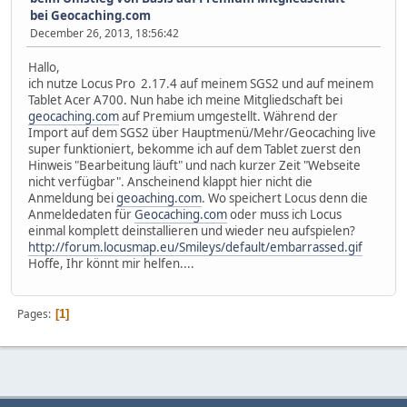
bei Geocaching.com
December 26, 2013, 18:56:42
Hallo,
ich nutze Locus Pro 2.17.4 auf meinem SGS2 und auf meinem
Tablet Acer A700. Nun habe ich meine Mitgliedschaft bei
geocaching.com
auf Premium umgestellt. Während der
Import auf dem SGS2 über Hauptmenü/Mehr/Geocaching live
super funktioniert, bekomme ich auf dem Tablet zuerst den
Hinweis "Bearbeitung läuft" und nach kurzer Zeit "Webseite
nicht verfügbar". Anscheinend klappt hier nicht die
Anmeldung bei
geoaching.com
. Wo speichert Locus denn die
Anmeldedaten für
Geocaching.com
oder muss ich Locus
einmal komplett deinstallieren und wieder neu aufspielen?
http://forum.locusmap.eu/Smileys/default/embarrassed.gif
Hoffe, Ihr könnt mir helfen....
Pages
1