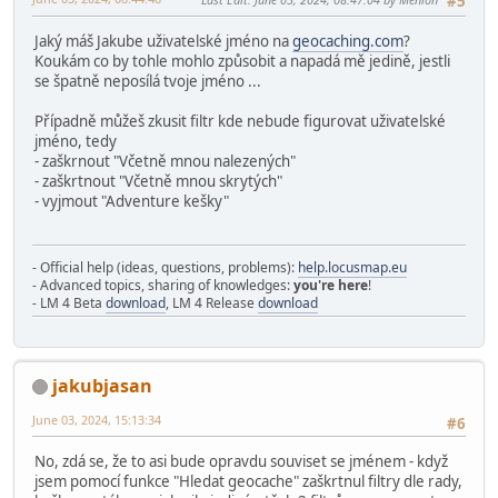
#5
Jaký máš Jakube uživatelské jméno na
geocaching.com
?
Koukám co by tohle mohlo způsobit a napadá mě jedině, jestli
se špatně neposílá tvoje jméno ...
Případně můžeš zkusit filtr kde nebude figurovat uživatelské
jméno, tedy
- zaškrnout "Včetně mnou nalezených"
- zaškrtnout "Včetně mnou skrytých"
- vyjmout "Adventure kešky"
- Official help (ideas, questions, problems):
help.locusmap.eu
- Advanced topics, sharing of knowledges:
you're here
!
- LM 4 Beta
download
, LM 4 Release
download
jakubjasan
June 03, 2024, 15:13:34
#6
No, zdá se, že to asi bude opravdu souviset se jménem - když
jsem pomocí funkce "Hledat geocache" zaškrtnul filtry dle rady,