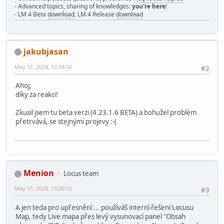
- Advanced topics, sharing of knowledges:
you're here
!
- LM 4 Beta
download
, LM 4 Release
download
jakubjasan
May 31, 2024, 12:54:56
#2
Ahoj,
díky za reakci!
Zkusil jsem tu beta verzi (4.23.1.6 BETA) a bohužel problém
přetrvává, se stejnými projevy :-(
Menion
Locus team
May 31, 2024, 13:00:55
#3
A jen teda pro upřesnění ... používáš interní řešení Locusu
Map, tedy Live mapa přes levý vysunovací panel "Obsah