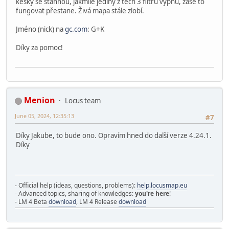
kešky se stáhnou, jakmile jediný z těch 3 filtrů vypnu, zase to
fungovat přestane. Živá mapa stále zlobí.
Jméno (nick) na
gc.com
: G+K
Díky za pomoc!
Menion
Locus team
June 05, 2024, 12:35:13
#7
Díky Jakube, to bude ono. Opravím hned do další verze 4.24.1.
Díky
- Official help (ideas, questions, problems):
help.locusmap.eu
- Advanced topics, sharing of knowledges:
you're here
!
- LM 4 Beta
download
, LM 4 Release
download