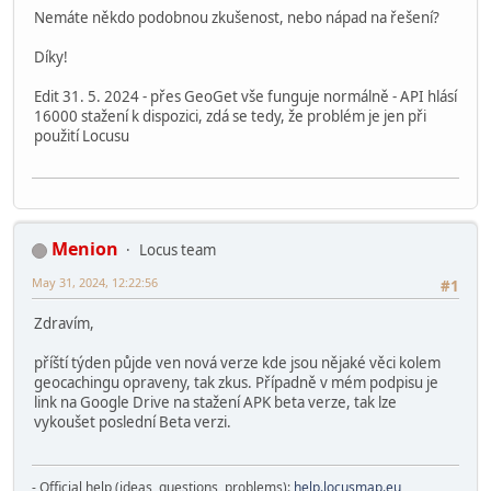
Nemáte někdo podobnou zkušenost, nebo nápad na řešení?
Díky!
Edit 31. 5. 2024 - přes GeoGet vše funguje normálně - API hlásí
16000 stažení k dispozici, zdá se tedy, že problém je jen při
použití Locusu
Menion
Locus team
May 31, 2024, 12:22:56
#1
Zdravím,
příští týden půjde ven nová verze kde jsou nějaké věci kolem
geocachingu opraveny, tak zkus. Případně v mém podpisu je
link na Google Drive na stažení APK beta verze, tak lze
vykoušet poslední Beta verzi.
- Official help (ideas, questions, problems):
help.locusmap.eu