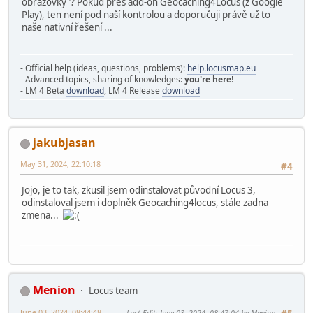
obrazovky"? Pokud přes add-on Geocaching4Locus (z Google
Play), ten není pod naší kontrolou a doporučuji právě už to
naše nativní řešení ...
- Official help (ideas, questions, problems):
help.locusmap.eu
- Advanced topics, sharing of knowledges:
you're here
!
- LM 4 Beta
download
, LM 4 Release
download
jakubjasan
May 31, 2024, 22:10:18
#4
Jojo, je to tak, zkusil jsem odinstalovat původní Locus 3,
odinstaloval jsem i doplněk Geocaching4locus, stále zadna
zmena...
Menion
Locus team
June 03, 2024, 08:44:48
Last Edit
: June 03, 2024, 08:47:04 by Menion