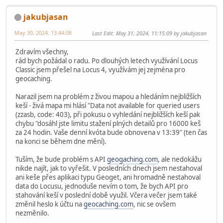
jakubjasan
May 30, 2024, 13:44:08
Last Edit
: May 31, 2024, 11:15:09 by jakubjasan
Zdravím všechny,
rád bych požádal o radu. Po dlouhých letech využívání Locus
Classic jsem přešel na Locus 4, využívám jej zejména pro
geocaching.
Narazil jsem na problém z živou mapou a hledáním nejbližších
keší - živá mapa mi hlásí "Data not available for queried users
(zzasb, code: 403), při pokusu o vyhledání nejbližších keší pak
chybu "dosáhl jste limitu stažení plných detailů pro 16000 keš
za 24 hodin. Vaše denní kvóta bude obnovena v 13:39" (ten čas
na konci se během dne mění).
Tuším, že bude problém s API
geogaching.com
, ale nedokážu
nikde najít, jak to vyřešit. V posledních dnech jsem nestahoval
ani keše přes aplikaci typu Geoget, ani hromadně nestahoval
data do Locusu, jednoduše nevím o tom, že bych API pro
stahování keší v poslední době využil. Včera večer jsem také
změnil heslo k účtu na
geocaching.com
, nic se ovšem
nezměnilo.