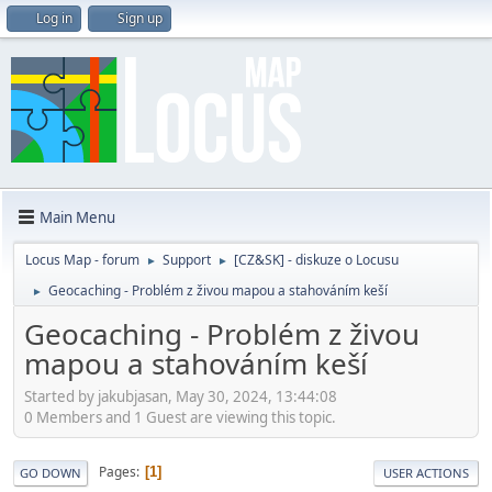
Log in
Sign up
Main Menu
Locus Map - forum
Support
[CZ&SK] - diskuze o Locusu
►
►
Geocaching - Problém z živou mapou a stahováním keší
►
Geocaching - Problém z živou
mapou a stahováním keší
Started by jakubjasan, May 30, 2024, 13:44:08
0 Members and 1 Guest are viewing this topic.
Pages
1
GO DOWN
USER ACTIONS