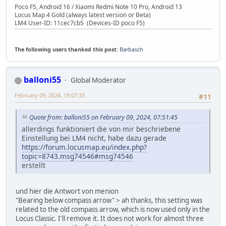
Poco F5, Android 16 / Xiaomi Redmi Note 10 Pro, Android 13
Locus Map 4 Gold (always latest version or Beta)
LM4 User-ID: 11cec7cb5 (Devices-ID poco F5)
The following users thanked this post:
Barbasch
balloni55
Global Moderator
February 09, 2024, 19:07:33
#11
Quote from: balloni55 on February 09, 2024, 07:51:45
allerdings funktioniert die von mir beschriebene
Einstellung bei LM4 nicht, habe dazu gerade
https://forum.locusmap.eu/index.php?
topic=8743.msg74546#msg74546
erstellt
und hier die Antwort von menion
"Bearing below compass arrow" > ah thanks, this setting was
related to the old compass arrow, which is now used only in the
Locus Classic. I'll remove it. It does not work for almost three