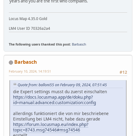
years and you are the first who complains.
Locus Map 4.35.0 Gold
LM4 User ID 70326a2a4
The following users thanked this post:
Barbasch
Barbasch
February 10, 2024, 14:19:51
#12
Quote from: balloni55 on February 09, 2024, 07:51:45
die Expert settings musst du zuerst einschalten
https://docs.locusmap.app/de/doku.php?
id=manual:advanced:customization:config
allerdings funktioniert die von mir beschriebene
Einstellung bei LM4 nicht, habe dazu gerade
https://forum.locusmap.eu/index.php?
topic=8743.msg74546#msg74546
erstellt