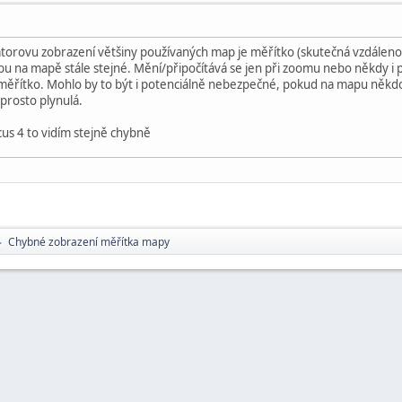
orovu zobrazení většiny používaných map je měřítko (skutečná vzdálenost 
u na mapě stále stejné. Mění/připočítává se jen při zoomu nebo někdy i p
měřítko. Mohlo by to být i potenciálně nebezpečné, pokud na mapu někdo
prosto plynulá.
cus 4 to vidím stejně chybně
Chybné zobrazení měřítka mapy
►