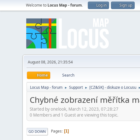
Welcome to
Locus Map - forum
.
Log in
Sign up
August 08, 2026, 21:35:54
Home
Search
Locus Map - forum
Support
[CZ&SK] - diskuze o Locusu
►
►
Chybné zobrazení měřítka 
Started by onelook, March 12, 2023, 07:28:27
0 Members and 1 Guest are viewing this topic.
Pages
1
GO DOWN