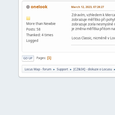
onelook
March 12, 2023, 07:28:27
Zdravím, vzhledem k Mercat
zobrazuje měřítko při pohyb
More than Newbie
zobrazuje zcela nesmyslné 
je změna měřítka přitom na
Posts: 58
Thanked: 4 times
Locus Classic, nicméně v Lo
Logged
Pages
1
GO UP
Locus Map - forum
Support
[CZ&SK] - diskuze o Locusu
►
►