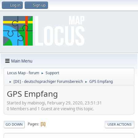
Log in
Sign up
Main Menu
Locus Map - forum
Support
►
[DE] - deutschsprachiger Forumsbereich
GPS Empfang
►
►
GPS Empfang
Started by mabinogi, February 29, 2020, 23:51:31
0 Members and 1 Guest are viewing this topic.
Pages
1
GO DOWN
USER ACTIONS