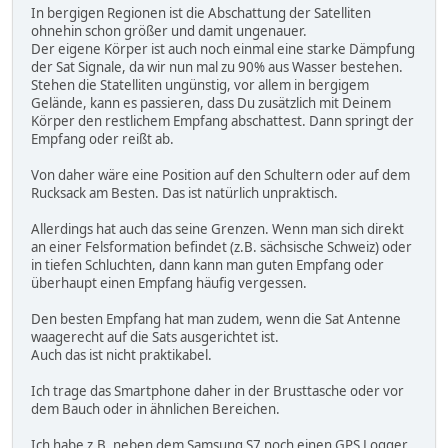
In bergigen Regionen ist die Abschattung der Satelliten
ohnehin schon größer und damit ungenauer.
Der eigene Körper ist auch noch einmal eine starke Dämpfung
der Sat Signale, da wir nun mal zu 90% aus Wasser bestehen.
Stehen die Statelliten ungünstig, vor allem in bergigem
Gelände, kann es passieren, dass Du zusätzlich mit Deinem
Körper den restlichem Empfang abschattest. Dann springt der
Empfang oder reißt ab.
Von daher wäre eine Position auf den Schultern oder auf dem
Rucksack am Besten. Das ist natürlich unpraktisch.
Allerdings hat auch das seine Grenzen. Wenn man sich direkt
an einer Felsformation befindet (z.B. sächsische Schweiz) oder
in tiefen Schluchten, dann kann man guten Empfang oder
überhaupt einen Empfang häufig vergessen.
Den besten Empfang hat man zudem, wenn die Sat Antenne
waagerecht auf die Sats ausgerichtet ist.
Auch das ist nicht praktikabel.
Ich trage das Smartphone daher in der Brusttasche oder vor
dem Bauch oder in ähnlichen Bereichen.
Ich habe z.B. neben dem Samsung S7 noch einen GPS Logger