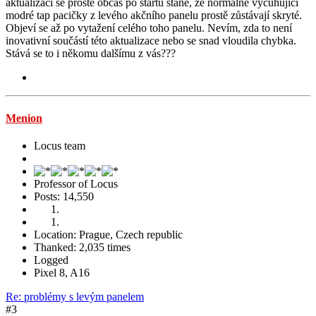
aktualizaci se prostě občas po startu stane, že normálně vyčuhující
modré tap pacičky z levého akčního panelu prostě zůstávají skryté.
Objeví se až po vytažení celého toho panelu. Nevím, zda to není
inovativní součástí této aktualizace nebo se snad vloudila chybka.
Stává se to i někomu dalšímu z vás???
Menion
Locus team
Professor of Locus
Posts: 14,550
Location: Prague, Czech republic
Thanked: 2,035 times
Logged
Pixel 8, A16
Re: problémy s levým panelem
#3