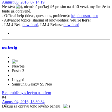
August 03, 2016, 07:14:19
Nestává
, nicméně počkej též prosím na další verzi, myslím že to
bude již opravené.
- Official help (ideas, questions, problems):
help.locusmap.eu
- Advanced topics, sharing of knowledges:
you're here
!
- LM 4 Beta
download
, LM 4 Release
download
norbertg
Newbie
Posts: 3
Logged
Samsung Galaxy S5 Neo
Re: problémy s levým panelem
#4
August 04, 2016, 18:30:34
Děkuji za opravu toho levého panelu!