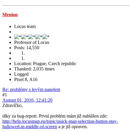
Menion
Locus team
Professor of Locus
Posts: 14,550
Location: Prague, Czech republic
Thanked: 2,035 times
Logged
Pixel 8, A16
Re: problémy s levým panelem
#1
August 01, 2016, 12:41:20
Zdravíčko,
díky za bug-report. První problém mám již nahlášen zde:
http://help.locusmap.eu/topic/quick-map-selection-button-stay-
hallowed-in-middle-of-screen
a je již opraven.