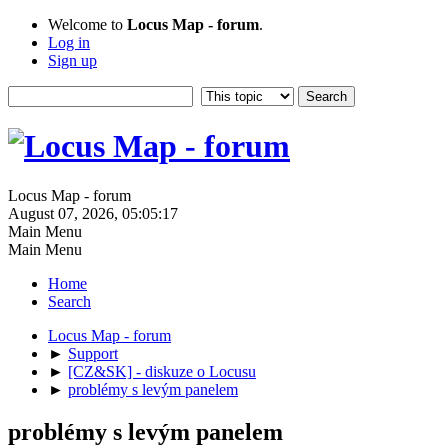
Welcome to
Locus Map - forum
.
Log in
Sign up
Locus Map - forum
August 07, 2026, 05:05:17
Main Menu
Main Menu
Home
Search
Locus Map - forum
►
Support
►
[CZ&SK] - diskuze o Locusu
►
problémy s levým panelem
problémy s levým panelem