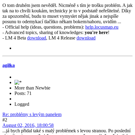
O tom druhém jsem nevěděl. Nicméně s tím je trošku problém. A jak
tak na to chvíli koukám, technicky je to v podstatě neřešitelné. Díky
za upozornění, budu to muset vymyslet nějak jinak a nejspíše
posunu to odemykací tlačítko někam bokem/nahoru, uvidím ...
- Official help (ideas, questions, problems):
help.locusmap.eu
- Advanced topics, sharing of knowledges:
you're here
!
- LM 4 Beta
download
, LM 4 Release
download
agilka
More than Newbie
Posts: 71
Logged
Re: problémy s levým panelem
#2
August 02, 2016, 18:00:58
...já bych přidal také s malý problémek s levou stranou. Po poslední