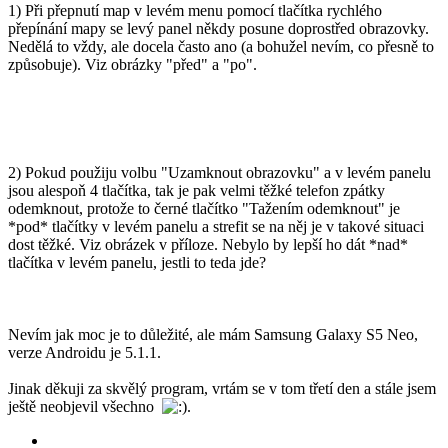
1) Při přepnutí map v levém menu pomocí tlačítka rychlého
přepínání mapy se levý panel někdy posune doprostřed obrazovky.
Nedělá to vždy, ale docela často ano (a bohužel nevím, co přesně to
způsobuje). Viz obrázky "před" a "po".
2) Pokud použiju volbu "Uzamknout obrazovku" a v levém panelu
jsou alespoň 4 tlačítka, tak je pak velmi těžké telefon zpátky
odemknout, protože to černé tlačítko "Tažením odemknout" je
*pod* tlačítky v levém panelu a strefit se na něj je v takové situaci
dost těžké. Viz obrázek v příloze. Nebylo by lepší ho dát *nad*
tlačítka v levém panelu, jestli to teda jde?
Nevím jak moc je to důležité, ale mám Samsung Galaxy S5 Neo,
verze Androidu je 5.1.1.
Jinak děkuji za skvělý program, vrtám se v tom třetí den a stále jsem
ještě neobjevil všechno
.