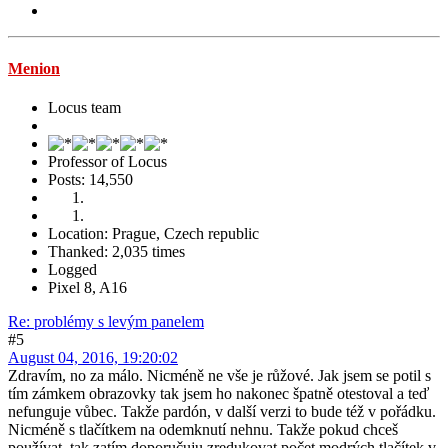
Menion
Locus team
Professor of Locus
Posts: 14,550
Location: Prague, Czech republic
Thanked: 2,035 times
Logged
Pixel 8, A16
Re: problémy s levým panelem
#5
August 04, 2016, 19:20:02
Zdravím, no za málo. Nicméně ne vše je růžové. Jak jsem se potil s
tím zámkem obrazovky tak jsem ho nakonec špatně otestoval a teď
nefunguje vůbec. Takže pardón, v další verzi to bude též v pořádku.
Nicméně s tlačítkem na odemknutí nehnu. Takže pokud chceš
používat, tak zatím doporučuju zredukovat počet modrých tlačítek v