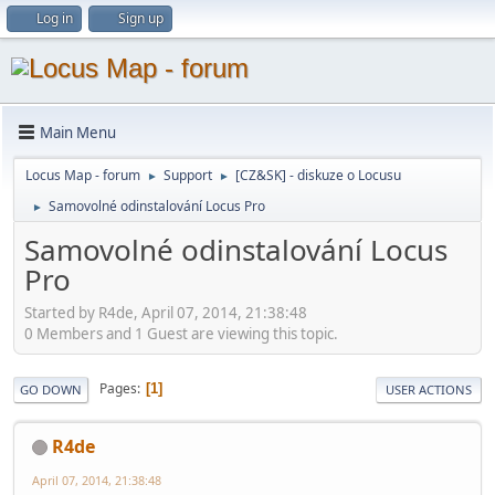
Log in
Sign up
Main Menu
Locus Map - forum
Support
[CZ&SK] - diskuze o Locusu
►
►
Samovolné odinstalování Locus Pro
►
Samovolné odinstalování Locus
Pro
Started by R4de, April 07, 2014, 21:38:48
0 Members and 1 Guest are viewing this topic.
Pages
1
GO DOWN
USER ACTIONS
R4de
April 07, 2014, 21:38:48