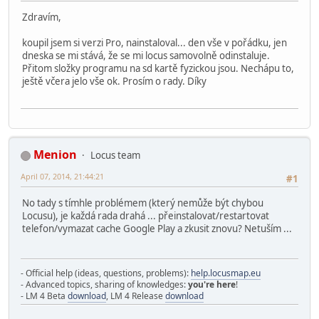
Zdravím,
koupil jsem si verzi Pro, nainstaloval... den vše v pořádku, jen
dneska se mi stává, že se mi locus samovolně odinstaluje.
Přitom složky programu na sd kartě fyzickou jsou. Nechápu to,
ještě včera jelo vše ok. Prosím o rady. Díky
Menion
Locus team
April 07, 2014, 21:44:21
#1
No tady s tímhle problémem (který nemůže být chybou
Locusu), je každá rada drahá ... přeinstalovat/restartovat
telefon/vymazat cache Google Play a zkusit znovu? Netuším ...
- Official help (ideas, questions, problems):
help.locusmap.eu
- Advanced topics, sharing of knowledges:
you're here
!
- LM 4 Beta
download
, LM 4 Release
download