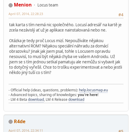
Menion
Locus team
April 07, 2014, 22:28:23
#4
tak karta s tím nemá nic společného. Locusí adresář na kartě je
zcela nezávislý ať už je aplikace nainstalovaná nebo ne.
Otázka je tedy proč Locus mizí. Nepoužíváte nějakou
alternativní ROM? Nějakou speciální náhradu za domácí
obrazovku? Jinak jak jsem psal, tohle s Locusem opravdu
nesouvisí, to musí být nějaká chyba ve vašem Androidu. Už
jsem se s tím jednou setkal pamatuju ale nemůžu si vybavit jak
to dotyčný vyřešil. Chce to trošku experimentovat a nebo jestli
někdo jiný tuší co s tím?
- Official help (ideas, questions, problems):
help.locusmap.eu
- Advanced topics, sharing of knowledges:
you're here
!
- LM 4 Beta
download
, LM 4 Release
download
R4de
April 07, 2014, 22:34:11
#5