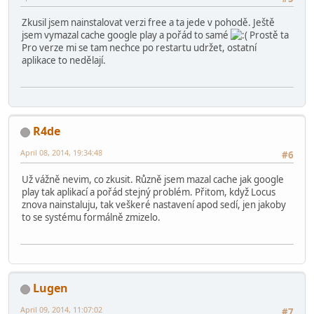
Zkusil jsem nainstalovat verzi free a ta jede v pohodě. Ještě
jsem vymazal cache google play a pořád to samé
Prostě ta
Pro verze mi se tam nechce po restartu udržet, ostatní
aplikace to nedělají.
R4de
April 08, 2014, 19:34:48
#6
Už vážně nevim, co zkusit. Různě jsem mazal cache jak google
play tak aplikací a pořád stejný problém. Přitom, když Locus
znova nainstaluju, tak veškeré nastavení apod sedí, jen jakoby
to se systému formálně zmizelo.
Lugen
April 09, 2014, 11:07:02
#7