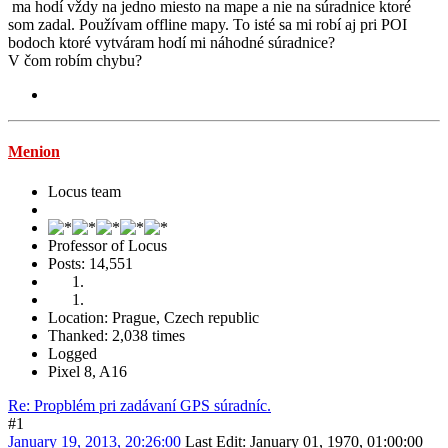
ma hodí vždy na jedno miesto na mape a nie na súradnice ktoré
som zadal. Používam offline mapy. To isté sa mi robí aj pri POI
bodoch ktoré vytváram hodí mi náhodné súradnice?
V čom robím chybu?
Menion
Locus team
Professor of Locus
Posts: 14,551
Location: Prague, Czech republic
Thanked: 2,038 times
Logged
Pixel 8, A16
Re: Propblém pri zadávaní GPS súradníc.
#1
January 19, 2013, 20:26:00
Last Edit
: January 01, 1970, 01:00:00