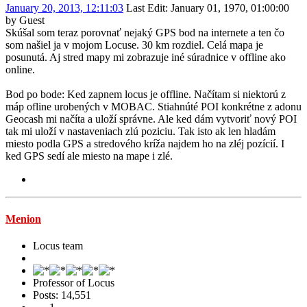
January 20, 2013, 12:11:03
Last Edit
: January 01, 1970, 01:00:00
by Guest
Skúšal som teraz porovnať nejaký GPS bod na internete a ten čo
som našiel ja v mojom Locuse. 30 km rozdiel. Celá mapa je
posunutá. Aj stred mapy mi zobrazuje iné súradnice v offline ako
online.
Bod po bode: Ked zapnem locus je offline. Načítam si niektorú z
máp ofline urobených v MOBAC. Stiahnúté POI konkrétne z adonu
Geocash mi načíta a uloží správne. Ale ked dám vytvoriť nový POI
tak mi uloží v nastaveniach zlú poziciu. Tak isto ak len hladám
miesto podla GPS a stredového kríža najdem ho na zléj pozícií. I
ked GPS sedí ale miesto na mape i zlé.
Menion
Locus team
Professor of Locus
Posts: 14,551