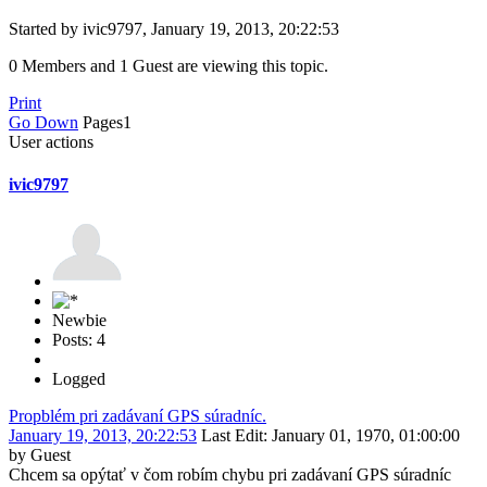
Started by ivic9797, January 19, 2013, 20:22:53
0 Members and 1 Guest are viewing this topic.
Print
Go Down
Pages
1
User actions
ivic9797
Newbie
Posts: 4
Logged
Propblém pri zadávaní GPS súradníc.
January 19, 2013, 20:22:53
Last Edit
: January 01, 1970, 01:00:00
by Guest
Chcem sa opýtať v čom robím chybu pri zadávaní GPS súradníc