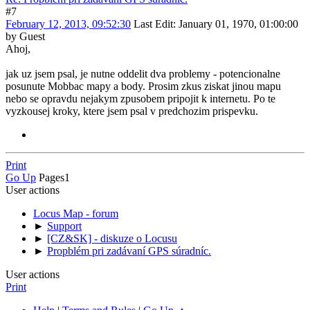
#7
February 12, 2013, 09:52:30
Last Edit
: January 01, 1970, 01:00:00
by Guest
Ahoj,
jak uz jsem psal, je nutne oddelit dva problemy - potencionalne
posunute Mobbac mapy a body. Prosim zkus ziskat jinou mapu
nebo se opravdu nejakym zpusobem pripojit k internetu. Po te
vyzkousej kroky, ktere jsem psal v predchozim prispevku.
Print
Go Up
Pages
1
User actions
Locus Map - forum
►
Support
►
[CZ&SK] - diskuze o Locusu
►
Propblém pri zadávaní GPS súradníc.
User actions
Print