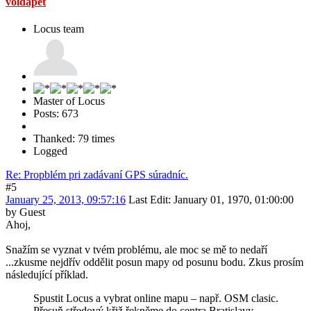
voldapet
Locus team
Master of Locus
Posts: 673
Thanked: 79 times
Logged
Re: Propblém pri zadávaní GPS súradníc.
#5
January 25, 2013, 09:57:16
Last Edit
: January 01, 1970, 01:00:00
by Guest
Ahoj,
Snažím se vyznat v tvém problému, ale moc se mě to nedaří
...zkusme nejdřív oddělit posun mapy od posunu bodu. Zkus prosím
následující příklad.
Spustit Locus a vybrat online mapu – např. OSM clasic.
Přesuň středový křiž řekněme do centra Bratislavy