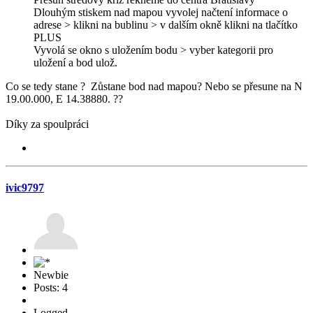
Dlouhým stiskem nad mapou vyvolej načtení informace o
adrese > klikni na bublinu > v dalším okně klikni na tlačítko
PLUS
Vyvolá se okno s uložením bodu > vyber kategorii pro
uložení a bod ulož.
Co se tedy stane ? Zůstane bod nad mapou? Nebo se přesune na N
19.00.000, E 14.38880. ??
Díky za spoulpráci
ivic9797
Newbie
Posts: 4
Logged