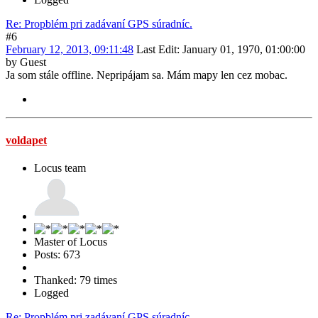
Re: Propblém pri zadávaní GPS súradníc.
#6
February 12, 2013, 09:11:48
Last Edit
: January 01, 1970, 01:00:00
by Guest
Ja som stále offline. Nepripájam sa. Mám mapy len cez mobac.
voldapet
Locus team
Master of Locus
Posts: 673
Thanked: 79 times
Logged
Re: Propblém pri zadávaní GPS súradníc.