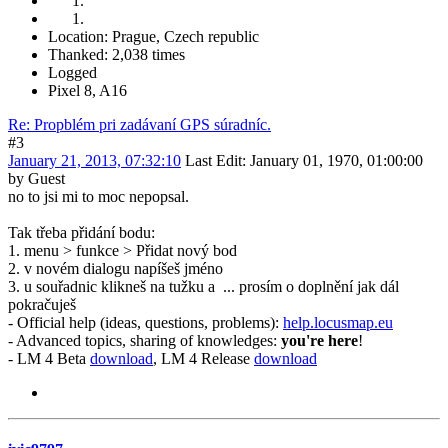
Location: Prague, Czech republic
Thanked: 2,038 times
Logged
Pixel 8, A16
Re: Propblém pri zadávaní GPS súradníc.
#3
January 21, 2013, 07:32:10
Last Edit
: January 01, 1970, 01:00:00
by Guest
no to jsi mi to moc nepopsal.
Tak třeba přidání bodu:
1. menu > funkce > Přidat nový bod
2. v novém dialogu napíšeš jméno
3. u souřadnic klikneš na tužku a ... prosím o doplnění jak dál
pokračuješ
- Official help (ideas, questions, problems):
help.locusmap.eu
- Advanced topics, sharing of knowledges:
you're here
!
- LM 4 Beta
download
, LM 4 Release
download