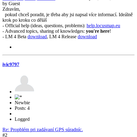
by Guest
Zdravím,
pokud chceš poradit, je třeba aby jsi napsal více informací. Ideálně
krok po kroku co děláš
- Official help (ideas, questions, problems):
help.locusmap.eu
- Advanced topics, sharing of knowledges:
you're here
!
- LM 4 Beta
download
, LM 4 Release
download
ivic9797
Newbie
Posts: 4
Logged
Re: Propblém pri zadávaní GPS súradníc.
#2