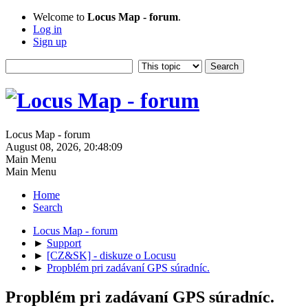
Welcome to
Locus Map - forum
.
Log in
Sign up
Locus Map - forum
August 08, 2026, 20:48:09
Main Menu
Main Menu
Home
Search
Locus Map - forum
►
Support
►
[CZ&SK] - diskuze o Locusu
►
Propblém pri zadávaní GPS súradníc.
Propblém pri zadávaní GPS súradníc.