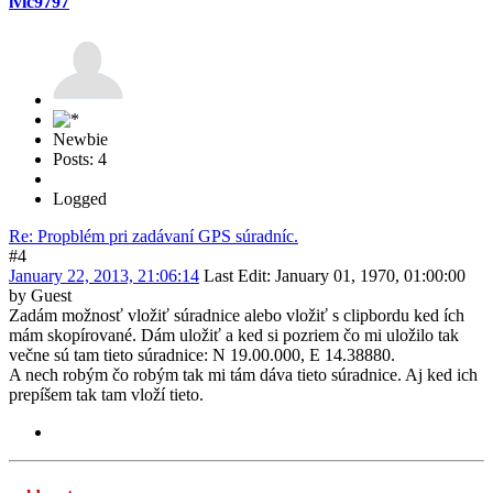
ivic9797
Newbie
Posts: 4
Logged
Re: Propblém pri zadávaní GPS súradníc.
#4
January 22, 2013, 21:06:14
Last Edit
: January 01, 1970, 01:00:00
by Guest
Zadám možnosť vložiť súradnice alebo vložiť s clipbordu ked ích
mám skopírované. Dám uložiť a ked si pozriem čo mi uložilo tak
večne sú tam tieto súradnice: N 19.00.000, E 14.38880.
A nech robým čo robým tak mi tám dáva tieto súradnice. Aj ked ich
prepíšem tak tam vloží tieto.