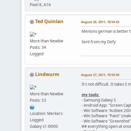
Pixel 8, A16
Ted Quinlan
August 26, 2011, 18:54:42
Menions german is better t
More than Newbie
Sent from my Defy
Posts: 34
Logged
Lindwurm
August 27, 2011, 19:59:30
It's not difficult. It takes 5
More than Newbie
my tools:
- Samsung Galaxy S
Posts: 53
- Android App: "Screen Capt
- Win Software "Acdsee 2007"
Location: Merkers
- Win Software "Paint" (mak
Logged
- Win Software "Greenshot"
Galaxy s1 i9000
## everything open at onc