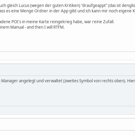
uch gleich Lucus (wegen der guten Kritiken) "draufgeappt" (das ist denglis
 dass es eine Menge Ordner in der App gibt und ich kann mir noch eigene
adene POI's in meine Karte reingekrieg habe, war reine Zufall.
inem Manual - and then I will RTFM.
Manager angelegt und verwaltet (zweites Symbol von rechts oben). Hier 