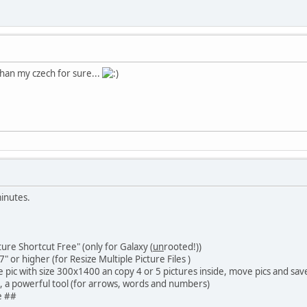
han my czech for sure...
 minutes.
ure Shortcut Free" (only for Galaxy (
un
rooted!))
 or higher (for Resize Multiple Picture Files )
e pic with size 300x1400 an copy 4 or 5 pictures inside, move pics and sa
, a powerful tool (for arrows, words and numbers)
e ##