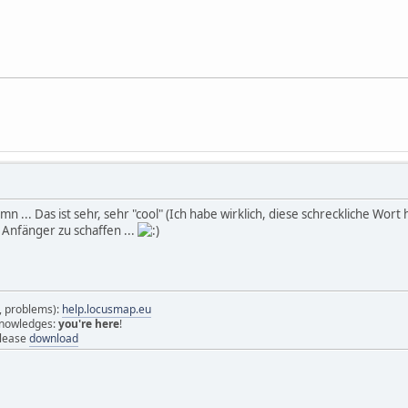
mn ... Das ist sehr, sehr "cool" (Ich habe wirklich, diese schreckliche Wor
 Anfänger zu schaffen ...
s, problems):
help.locusmap.eu
 knowledges:
you're here
!
elease
download