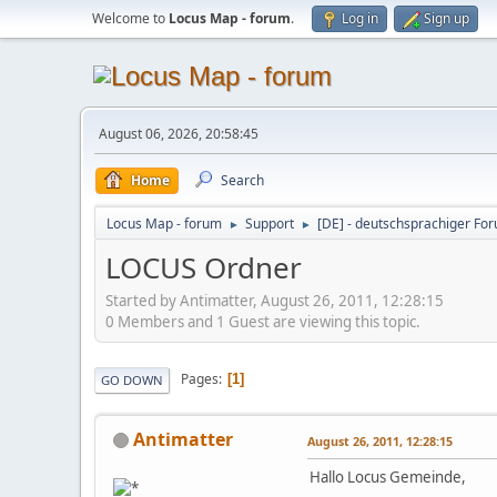
Welcome to
Locus Map - forum
.
Log in
Sign up
August 06, 2026, 20:58:45
Home
Search
Locus Map - forum
Support
[DE] - deutschsprachiger Fo
►
►
LOCUS Ordner
Started by Antimatter, August 26, 2011, 12:28:15
0 Members and 1 Guest are viewing this topic.
Pages
1
GO DOWN
Antimatter
August 26, 2011, 12:28:15
Hallo Locus Gemeinde,