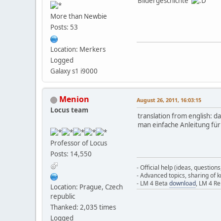
Bildergeschichte
More than Newbie
Posts: 53
Location: Merkers
Logged
Galaxy s1 i9000
Menion
August 26, 2011, 16:03:15
Locus team
translation from english: da
man einfache Anleitung für
Professor of Locus
Posts: 14,550
- Official help (ideas, question
- Advanced topics, sharing of
- LM 4 Beta
download
, LM 4 R
Location: Prague, Czech
republic
Thanked: 2,035 times
Logged