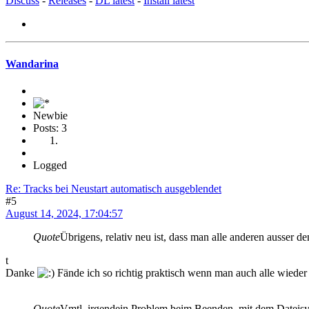
Discuss
-
Releases
-
DL latest
-
Install latest
Wandarina
Newbie
Posts: 3
Logged
Re: Tracks bei Neustart automatisch ausgeblendet
#5
August 14, 2024, 17:04:57
Quote
Übrigens, relativ neu ist, dass man alle anderen ausser d
t
Danke
Fände ich so richtig praktisch wenn man auch alle wiede
Quote
Vmtl. irgendein Problem beim Beenden, mit dem Dateisyste