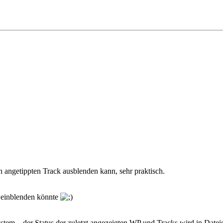
en angetippten Track ausblenden kann, sehr praktisch.
r einblenden könnte
m... der Status der zuletzt angezeigten WP und Tracks wird in Dateien 