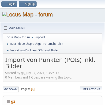
Log in
Sign up
Main Menu
Locus Map - forum
Support
►
[DE] - deutschsprachiger Forumsbereich
►
Import von Punkten (POIs) inkl. Bilder
►
Import von Punkten (POIs) inkl.
Bilder
Started by gz, July 07, 2021, 13:25:17
0 Members and 1 Guest are viewing this topic.
Pages
1
GO DOWN
USER ACTIONS
gz