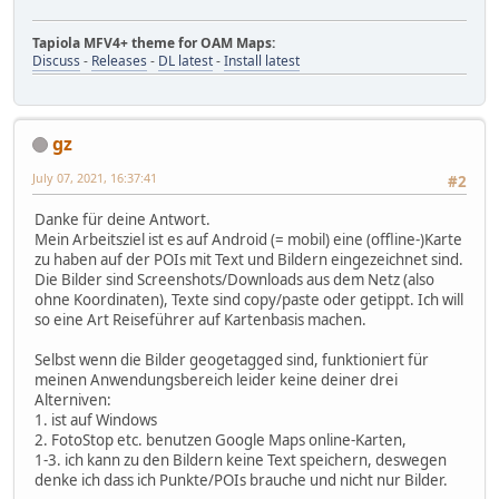
Tapiola MFV4+ theme for OAM Maps:
Discuss
-
Releases
-
DL latest
-
Install latest
gz
July 07, 2021, 16:37:41
#2
Danke für deine Antwort.
Mein Arbeitsziel ist es auf Android (= mobil) eine (offline-)Karte
zu haben auf der POIs mit Text und Bildern eingezeichnet sind.
Die Bilder sind Screenshots/Downloads aus dem Netz (also
ohne Koordinaten), Texte sind copy/paste oder getippt. Ich will
so eine Art Reiseführer auf Kartenbasis machen.
Selbst wenn die Bilder geogetagged sind, funktioniert für
meinen Anwendungsbereich leider keine deiner drei
Alterniven:
1. ist auf Windows
2. FotoStop etc. benutzen Google Maps online-Karten,
1-3. ich kann zu den Bildern keine Text speichern, deswegen
denke ich dass ich Punkte/POIs brauche und nicht nur Bilder.