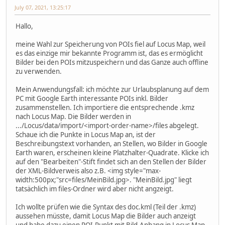
July 07, 2021, 13:25:17
Hallo,
meine Wahl zur Speicherung von POIs fiel auf Locus Map, weil
es das einzige mir bekannte Programm ist, das es ermöglicht
Bilder bei den POIs mitzuspeichern und das Ganze auch offline
zu verwenden.
Mein Anwendungsfall: ich möchte zur Urlaubsplanung auf dem
PC mit Google Earth interessante POIs inkl. Bilder
zusammenstellen. Ich importiere die entsprechende .kmz
nach Locus Map. Die Bilder werden in
.../Locus/data/import/<import-order-name>/files abgelegt.
Schaue ich die Punkte in Locus Map an, ist der
Beschreibungstext vorhanden, an Stellen, wo Bilder in Google
Earth waren, erscheinen kleine Platzhalter-Quadrate. Klicke ich
auf den "Bearbeiten"-Stift findet sich an den Stellen der Bilder
der XML-Bildverweis also z.B. <img style="max-
width:500px;"src=files/MeinBild.jpg>. "MeinBild.jpg" liegt
tatsächlich im files-Ordner wird aber nicht angzeigt.
Ich wollte prüfen wie die Syntax des doc.kml (Teil der .kmz)
aussehen müsste, damit Locus Map die Bilder auch anzeigt
und habe dazu einen POI-Punkt mit Bild-Anhang in Locus Map