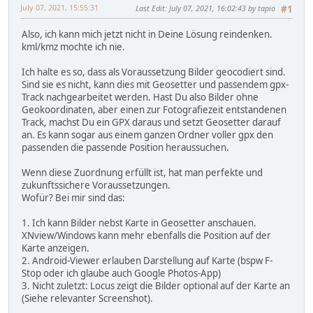
July 07, 2021, 15:55:31
Last Edit
: July 07, 2021, 16:02:43 by tapio
#1
Also, ich kann mich jetzt nicht in Deine Lösung reindenken.
kml/kmz mochte ich nie.
Ich halte es so, dass als Voraussetzung Bilder geocodiert sind.
Sind sie es nicht, kann dies mit Geosetter und passendem gpx-
Track nachgearbeitet werden. Hast Du also Bilder ohne
Geokoordinaten, aber einen zur Fotografiezeit entstandenen
Track, machst Du ein GPX daraus und setzt Geosetter darauf
an. Es kann sogar aus einem ganzen Ordner voller gpx den
passenden die passende Position heraussuchen.
Wenn diese Zuordnung erfüllt ist, hat man perfekte und
zukunftssichere Voraussetzungen.
Wofür? Bei mir sind das:
1. Ich kann Bilder nebst Karte in Geosetter anschauen.
XNview/Windows kann mehr ebenfalls die Position auf der
Karte anzeigen.
2. Android-Viewer erlauben Darstellung auf Karte (bspw F-
Stop oder ich glaube auch Google Photos-App)
3. Nicht zuletzt: Locus zeigt die Bilder optional auf der Karte an
(Siehe relevanter Screenshot).