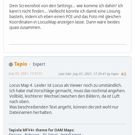
Dein Screenshot von den Settings... wie komme ich dahin? ich
kann's nicht finden... Vielleicht könnte ich damit eine Lösung
basteln, indem ich eben einen POI und das Foto mit gleichen
Koordinaten in LocusMap anzeigen lasse. Dann wäre beides
quasi zusammen.
Tapio
Expert
July 07, 2021, 17:21:51
Last Edit
: July 07, 2021, 17:29:41 by tapio
#3
Locus Map 4. Leider ist Locus als Viewer noch zu umständlich.
Ich habe mal Vorschläge gemacht, muss das nochmal angehen.
Vollbild, leichterer Wechsel zwischen den Bildern, da ist Luft
nach oben.
Was beschreibenden Text angeht, können derzeit wohl nur
Dateinamen herhalten.
Tapiola MFV4+ theme for OAM Maps:
Discuss
-
Releases
-
DL latest
-
Install latest