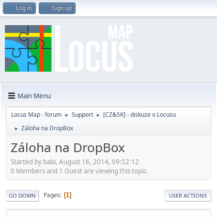
Log in
Sign up
Main Menu
Locus Map - forum
Support
[CZ&SK] - diskuze o Locusu
►
►
Záloha na DropBox
►
Záloha na DropBox
Started by babi, August 16, 2014, 09:52:12
0 Members and 1 Guest are viewing this topic.
Pages
1
GO DOWN
USER ACTIONS