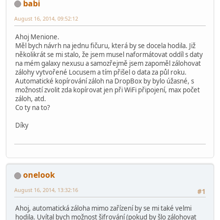
babi
August 16, 2014, 09:52:12
Ahoj Menione.
Měl bych návrh na jednu fičuru, která by se docela hodila. Již
několikrát se mi stalo, že jsem musel naformátovat oddíl s daty
na mém galaxy nexusu a samozřejmě jsem zapoměl zálohovat
zálohy vytvořené Locusem a tím přišel o data za půl roku.
Automatické kopírování záloh na DropBox by bylo úžasné, s
možností zvolit zda kopírovat jen při WiFi připojení, max počet
záloh, atd.
Co ty na to?
Díky
onelook
August 16, 2014, 13:32:16
#1
Ahoj, automatická záloha mimo zařízení by se mi také velmi
hodila. Uvítal bych možnost šifrování (pokud by šlo zálohovat