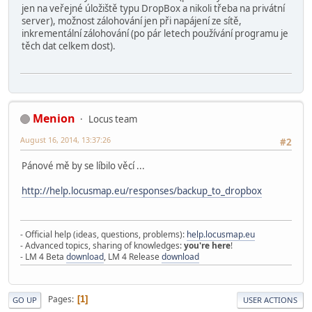
jen na veřejné úložiště typu DropBox a nikoli třeba na privátní
server), možnost zálohování jen při napájení ze sítě,
inkrementální zálohování (po pár letech používání programu je
těch dat celkem dost).
Menion
Locus team
August 16, 2014, 13:37:26
#2
Pánové mě by se líbilo věcí ...
http://help.locusmap.eu/responses/backup_to_dropbox
- Official help (ideas, questions, problems):
help.locusmap.eu
- Advanced topics, sharing of knowledges:
you're here
!
- LM 4 Beta
download
, LM 4 Release
download
Pages
1
GO UP
USER ACTIONS