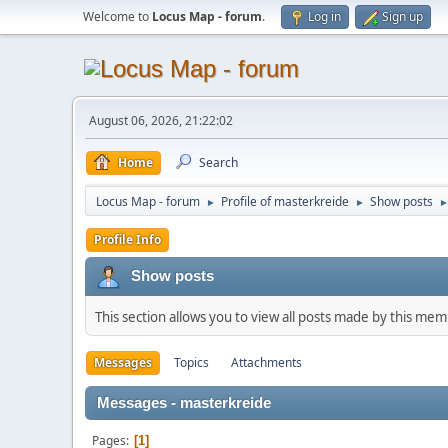
Welcome to
Locus Map - forum
.
Log in
Sign up
August 06, 2026, 21:22:02
Home
Search
Locus Map - forum
Profile of masterkreide
Show posts
►
►
Profile Info
Show posts
This section allows you to view all posts made by this me
Messages
Topics
Attachments
Messages - masterkreide
Pages
1