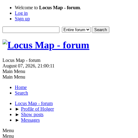
Welcome to
Locus Map - forum
.
Log in
Sign up
Locus Map - forum
August 07, 2026, 21:00:11
Main Menu
Main Menu
Home
Search
Locus Map - forum
►
Profile of Holger
►
Show posts
►
Messages
Menu
Menu