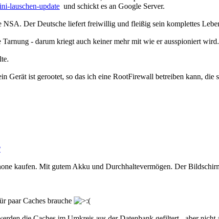
ini-lauschen-update
und schickt es an Google Server.
SA. Der Deutsche liefert freiwillig und fleißig sein komplettes Lebe
 Tarnung - darum kriegt auch keiner mehr mit wie er ausspioniert wird.
te.
n Gerät ist gerootet, so das ich eine RootFirewall betreiben kann, die
2
phone kaufen. Mit gutem Akku und Durchhaltevermögen. Der Bildschirm 
 für paar Caches brauche
es werden die Caches im Umkreis aus der Datenbank gefiltert - aber nich