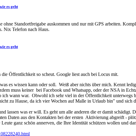
wie es geht
e ohne Standortfreigabe auskommen und nur mit GPS arbeiten. Komple
us. Nix Telefon nach Haus.
wie es geht
die Öffentlichkeit so scheut. Google liest auch bei Locus mit.
 was es wissen kann oder soll. Weiß aber nichts über mich. Kennt ledi
tzdem muss keiner bei Facebook und Whatsapp, oder der NSA in Echtz
 ich wann war. Obwohl ich sehr viel in der Öffentlichkeit unterwegs 
 nicht zu Hause, da ich vier Wochen auf Malle in Urlaub bin" und sich
nd lassen was er will. Es geht um alle anderen die er damit schädigt.
n Daten aus den Kontakten bei der ersten Aktivierung abgreift - plötz
 Leute ganz schön annerven, die Ihre Identität schützen wollen und dann
108228240.html