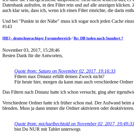
Datenbank aufrufen, in den Filter rein und auf alle anzeigen klicken. Z
auch klar sein, dass ich, wenn ich einen Filter einrichte, die darin e
Und bei "Punkte in der Nähe" muss ich sogar noch jeden Cache einzeln
#143
[DE] - deutschsprachiger Forumsbereich
/
Re: DB laden nach Standort ?
November 03, 2017, 15:28:46
Besten Dank für die Antworten,
Quote from: Saturo on November 02, 2017, 19:16:33
Filtern max Distanz erfüllt deinen Zweck nicht?
Für heute hier, morgen da kann man auch verschiedene Ordner
Das Filtern nach Distanz hatte ich schon versucht, ging aber irgendw
Verschiedene Ordner hatte ich früher schon mal. Der Aufwand beim ak
blenden. Muss ja dann immer die Ordner aktivieren oder deaktivieren
Quote from: michaelbechtold on November 02, 2017, 19:49:3
bist Du NUR mit Tablet unterwegs