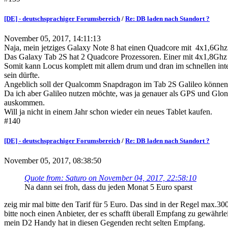
[DE] - deutschsprachiger Forumsbereich
/
Re: DB laden nach Standort ?
November 05, 2017, 14:11:13
Naja, mein jetziges Galaxy Note 8 hat einen Quadcore mit 4x1,6Ghz
Das Galaxy Tab 2S hat 2 Quadcore Prozessoren. Einer mit 4x1,8Ghz
Somit kann Locus komplett mit allem drum und dran im schnellen inte
sein dürfte.
Angeblich soll der Qualcomm Snapdragon im Tab 2S Galileo können, 
Da ich aber Galileo nutzen möchte, was ja genauer als GPS und Glon
auskommen.
Will ja nicht in einem Jahr schon wieder ein neues Tablet kaufen.
#140
[DE] - deutschsprachiger Forumsbereich
/
Re: DB laden nach Standort ?
November 05, 2017, 08:38:50
Quote from: Saturo on November 04, 2017, 22:58:10
Na dann sei froh, dass du jeden Monat 5 Euro sparst
zeig mir mal bitte den Tarif für 5 Euro. Das sind in der Regel max
bitte noch einen Anbieter, der es schafft überall Empfang zu gewähr
mein D2 Handy hat in diesen Gegenden recht selten Empfang.