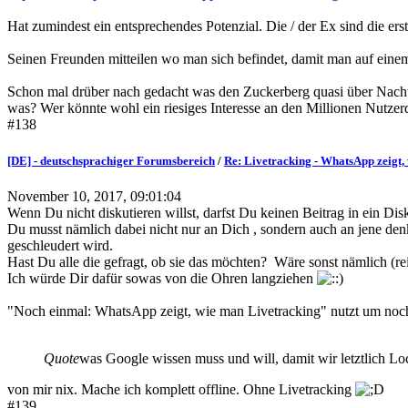
Hat zumindest ein entsprechendes Potenzial. Die / der Ex sind die ers
Seinen Freunden mitteilen wo man sich befindet, damit man auf einem
Schon mal drüber nach gedacht was den Zuckerberg quasi über Nacht 
was? Wer könnte wohl ein riesiges Interesse an den Millionen Nutze
#138
[DE] - deutschsprachiger Forumsbereich
/
Re: Livetracking - WhatsApp zeigt, 
November 10, 2017, 09:01:04
Wenn Du nicht diskutieren willst, darfst Du keinen Beitrag in ein Disk
Du musst nämlich dabei nicht nur an Dich , sondern auch an jene denk
geschleudert wird.
Hast Du alle die gefragt, ob sie das möchten? Wäre sonst nämlich (rei
Ich würde Dir dafür sowas von die Ohren langziehen
"Noch einmal: WhatsApp zeigt, wie man Livetracking" nutzt um noch m
Quote
was Google wissen muss und will, damit wir letztlich L
von mir nix. Mache ich komplett offline. Ohne Livetracking
#139