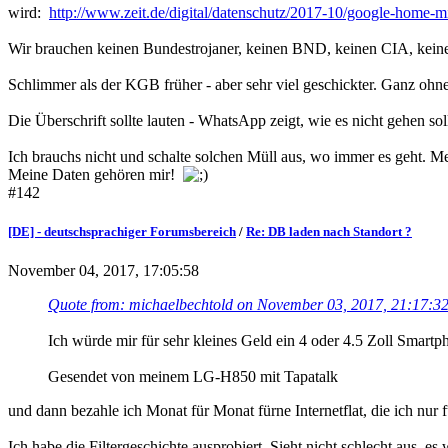
wird:
http://www.zeit.de/digital/datenschutz/2017-10/google-home-m
Wir brauchen keinen Bundestrojaner, keinen BND, keinen CIA, keine N
Schlimmer als der KGB früher - aber sehr viel geschickter. Ganz ohne
Die Überschrift sollte lauten - WhatsApp zeigt, wie es nicht gehen soll
Ich brauchs nicht und schalte solchen Müll aus, wo immer es geht. Mei
Meine Daten gehören mir!
#142
[DE] - deutschsprachiger Forumsbereich
/
Re: DB laden nach Standort ?
November 04, 2017, 17:05:58
Quote from: michaelbechtold on November 03, 2017, 21:17:3
Ich würde mir für sehr kleines Geld ein 4 oder 4.5 Zoll Smart
Gesendet von meinem LG-H850 mit Tapatalk
und dann bezahle ich Monat für Monat fürne Internetflat, die ich nur
Ich habe die Filtergeschichte ausprobiert. Sieht nicht schlecht aus, 