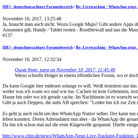
[DE] - deutschsprachiger Forumsbereich
/
Re: Livetracking - WhatsApp zeigt, 
November 10, 2017, 13:25:48
Ja, braucht man auch nicht. Wozu Google Maps? Gibt andere Apps di
Ansonsten gilt, Handy / Tablet rooten - Rootfirewall und aus die Ma
#137
[DE] - deutschsprachiger Forumsbereich
/
Re: Livetracking - WhatsApp zeigt, 
November 10, 2017, 12:32:34
Quote from: para on November 10, 2017, 11:45:49
Wieso schreibt Holger in einem öffentlichen Forum, wo er doch 
Da kann Google hier mitlesen solange es will. Weiß trotzdem nur das
weder was ich wann wo und wie tue. Cachen ist kein Geheimnis, tro
Hause bin oder wo ich gerade cache. Im Nachhinein ist es wurscht wo
Gibt ja auch Deppen, die aufn AB sprechen: "Leider bin ich zur Zeit
Es geht ja auch nicht um den WhatsApp Nutzer selber. Der kann tun u
leben konnten. Deren Adressdaten nun aber - da WhatsApp die gesamte
Da bin ich schon mal auf die erste Klagewelle gespannt. Dürfte einige
http://www.chip.de/news/WhatsApp-Neue-Live-Tracking-Funktion_