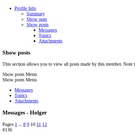
Profile Info
Summary
Show stats
Show posts
Messages
Topics
Attachments
Show posts
This section allows you to view all posts made by this member. Note t
Show posts Menu
Show posts Menu
Messages
Topics
Attachments
Messages - Holger
Pages
1
...
8
9
10
11
12
#136