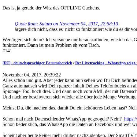
Das ist ja gerade der Witz des OFFLINE Cachens.
Quote from: Saturo on November 04, 2017, 22:58:10
ärgere dich nicht, dass es nicht so funktioniert wie du es dir vors
Wer ärgert sich denn? Ich versuche nur herauszufinden, wie ich das G
funktioniert. Dann ist mein Problem eh vom Tisch.
#141
[DE] - deutschsprachiger Forumsbereich
/
Re: Livetracking - WhatsApp zeigt, 
November 04, 2017, 20:39:22
Alles schön und gut. Aber jeder kann nun sehen wo Du Dich befindes
Ganz automatisch wird Dein ganzer Inhalt Deines Telefonbuchs an all
Spionage Tool hoch drei. Und dann noch vom AMI, der mit Datenschu
Und nachher beschweren sich wieder alle über jede Menge Werbung
Meinst Du, die machen das, damit Du ein schöneres Leben hast? Nein, 
Schon mal nach Datenschleuder WhatsApp gegoogelt? Nein?
https:
Schon bedenklich, das WhatsApp die Daten an Facebook und wer wei
Scheint aber heute keiner mehr drüber nachzudenken. Der SmartTV f