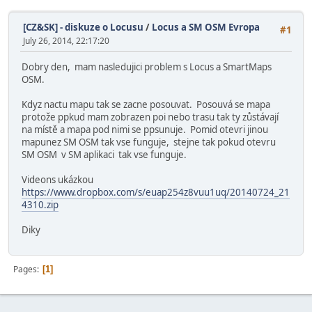
[CZ&SK] - diskuze o Locusu
/
Locus a SM OSM Evropa
#1
July 26, 2014, 22:17:20
Dobry den, mam nasledujici problem s Locus a SmartMaps
OSM.
Kdyz nactu mapu tak se zacne posouvat. Posouvá se mapa
protože ppkud mam zobrazen poi nebo trasu tak ty zůstávají
na místě a mapa pod nimi se ppsunuje. Pomid otevri jinou
mapunez SM OSM tak vse funguje, stejne tak pokud otevru
SM OSM v SM aplikaci tak vse funguje.
Videons ukázkou
https://www.dropbox.com/s/euap254z8vuu1uq/20140724_21
4310.zip
Diky
Pages
1