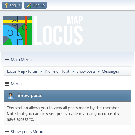
Log in
Sign up
Main Menu
Locus Map - forum
Profile of Holsti
Show posts
Messages
►
►
►
Menu
Show posts
This section allows you to view all posts made by this member.
Note that you can only see posts made in areas you currently
have access to.
Show posts Menu