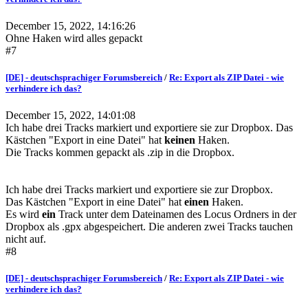
December 15, 2022, 14:16:26
Ohne Haken wird alles gepackt
#7
[DE] - deutschsprachiger Forumsbereich
/
Re: Export als ZIP Datei - wie
verhindere ich das?
December 15, 2022, 14:01:08
Ich habe drei Tracks markiert und exportiere sie zur Dropbox. Das
Kästchen "Export in eine Datei" hat
keinen
Haken.
Die Tracks kommen gepackt als .zip in die Dropbox.
Ich habe drei Tracks markiert und exportiere sie zur Dropbox.
Das Kästchen "Export in eine Datei" hat
einen
Haken.
Es wird
ein
Track unter dem Dateinamen des Locus Ordners in der
Dropbox als .gpx abgespeichert. Die anderen zwei Tracks tauchen
nicht auf.
#8
[DE] - deutschsprachiger Forumsbereich
/
Re: Export als ZIP Datei - wie
verhindere ich das?