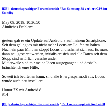
[DE] - deutschsprachiger Forumsbereich
/
Re: Samsung S8 verliert GPS im
Standby
May 08, 2018, 10:36:50
Ähnliches Problem:
gestern gab es ein Update auf Android 8 auf meinem Smartphone.
Seit dem gelingt es mir nicht mehr Locus am Laufen zu halten.
Nach ein paar Minuten stoppt Locus und schaltet sich aus. Es muss
dann neu gestartet werden, initialisiert sich und alle Daten seit dem
Stopp sind natürlich verschwunden.
Mittlerweile sind mir meine Ideen ausgegangen und deshalb
bräuchte ich eure Hilfe.
Soweit ich beurteilen kann, sind alle Energiesparmodi aus. Locus
wurde auch neu installiert.
Honor 7X mit Android 8
#14
[DE] - deutschsprachiger Forumsbereich
/
Re: Locus stoppt seit Android 8