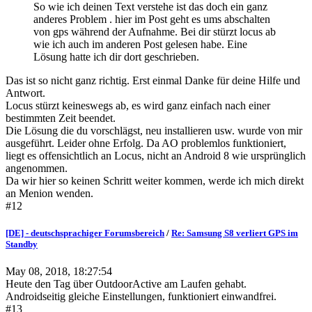
So wie ich deinen Text verstehe ist das doch ein ganz
anderes Problem . hier im Post geht es ums abschalten
von gps während der Aufnahme. Bei dir stürzt locus ab
wie ich auch im anderen Post gelesen habe. Eine
Lösung hatte ich dir dort geschrieben.
Das ist so nicht ganz richtig. Erst einmal Danke für deine Hilfe und
Antwort.
Locus stürzt keineswegs ab, es wird ganz einfach nach einer
bestimmten Zeit beendet.
Die Lösung die du vorschlägst, neu installieren usw. wurde von mir
ausgeführt. Leider ohne Erfolg. Da AO problemlos funktioniert,
liegt es offensichtlich an Locus, nicht an Android 8 wie ursprünglich
angenommen.
Da wir hier so keinen Schritt weiter kommen, werde ich mich direkt
an Menion wenden.
#12
[DE] - deutschsprachiger Forumsbereich
/
Re: Samsung S8 verliert GPS im
Standby
May 08, 2018, 18:27:54
Heute den Tag über OutdoorActive am Laufen gehabt.
Androidseitig gleiche Einstellungen, funktioniert einwandfrei.
#13