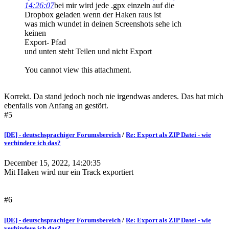
14:26:07
bei mir wird jede .gpx einzeln auf die
Dropbox geladen wenn der Haken raus ist
was mich wundet in deinen Screenshots sehe ich
keinen
Export- Pfad
und unten steht Teilen und nicht Export
You cannot view this attachment.
Korrekt. Da stand jedoch noch nie irgendwas anderes. Das hat mich
ebenfalls von Anfang an gestört.
#5
[DE] - deutschsprachiger Forumsbereich
/
Re: Export als ZIP Datei - wie
verhindere ich das?
December 15, 2022, 14:20:35
Mit Haken wird nur ein Track exportiert
#6
[DE] - deutschsprachiger Forumsbereich
/
Re: Export als ZIP Datei - wie
verhindere ich das?