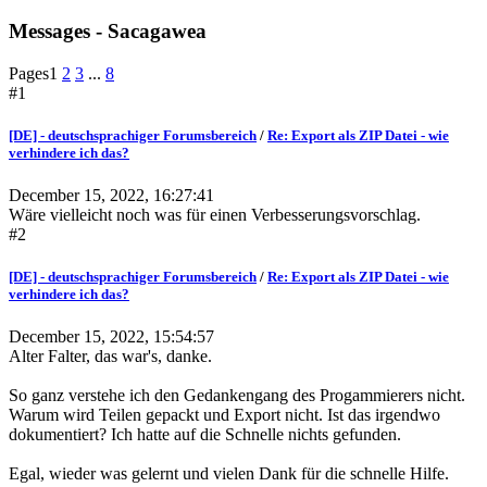
Messages - Sacagawea
Pages
1
2
3
...
8
#1
[DE] - deutschsprachiger Forumsbereich
/
Re: Export als ZIP Datei - wie
verhindere ich das?
December 15, 2022, 16:27:41
Wäre vielleicht noch was für einen Verbesserungsvorschlag.
#2
[DE] - deutschsprachiger Forumsbereich
/
Re: Export als ZIP Datei - wie
verhindere ich das?
December 15, 2022, 15:54:57
Alter Falter, das war's, danke.
So ganz verstehe ich den Gedankengang des Progammierers nicht.
Warum wird Teilen gepackt und Export nicht. Ist das irgendwo
dokumentiert? Ich hatte auf die Schnelle nichts gefunden.
Egal, wieder was gelernt und vielen Dank für die schnelle Hilfe.