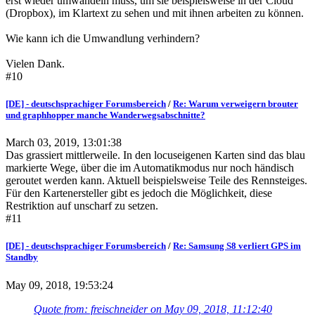
erst wieder umwandeln muss, um sie beispielsweise in der Cloud
(Dropbox), im Klartext zu sehen und mit ihnen arbeiten zu können.
Wie kann ich die Umwandlung verhindern?
Vielen Dank.
#10
[DE] - deutschsprachiger Forumsbereich
/
Re: Warum verweigern brouter
und graphhopper manche Wanderwegsabschnitte?
March 03, 2019, 13:01:38
Das grassiert mittlerweile. In den locuseigenen Karten sind das blau
markierte Wege, über die im Automatikmodus nur noch händisch
geroutet werden kann. Aktuell beispielsweise Teile des Rennsteiges.
Für den Kartenersteller gibt es jedoch die Möglichkeit, diese
Restriktion auf unscharf zu setzen.
#11
[DE] - deutschsprachiger Forumsbereich
/
Re: Samsung S8 verliert GPS im
Standby
May 09, 2018, 19:53:24
Quote from: freischneider on May 09, 2018, 11:12:40