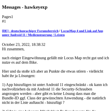
Messages - hawkeyexp
Pages
1
#1
[DE] - deutschsprachiger Forumsbereich
/
LocusMap 4 und Link auf App
unter Android 11 / Mediensteuerung / Leisten
October 23, 2022, 18:38:32
Hi zusammen,
nach einiger Eingewöhnung gefällt mir Locus Map recht gut und ich
nutze es auf dem Bike.
Hier und da stoße ich aber an Punkte die etwas stören - vielleicht
habt ihr ja Lösungen:
1) App hinzufügen ist unter Android 11 eingeschränkt - ok kann ich
nachvollziehen da mit Android 11 die Security-Schrauben
angezogen werden - aber gibt es keine Lösung dass man die
Bundle-ID ggf. Class der gewünschten Anwendung - die natürlich
nicht in der Liste auftaucht - hinzufügt ?