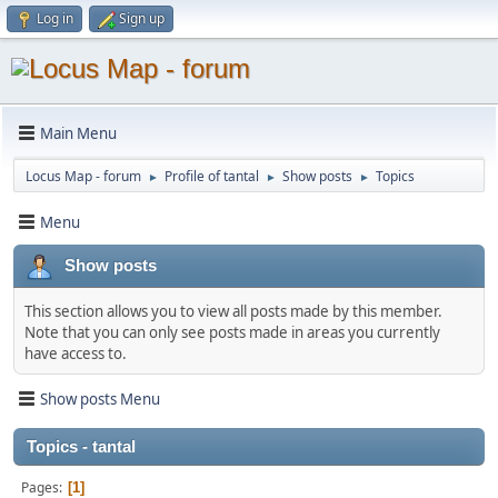
Log in
Sign up
Main Menu
Locus Map - forum
Profile of tantal
Show posts
Topics
►
►
►
Menu
Show posts
This section allows you to view all posts made by this member.
Note that you can only see posts made in areas you currently
have access to.
Show posts Menu
Topics - tantal
Pages
1