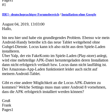
Pages
1
#1
[DE] - deutschsprachiger Forumsbereich
/
Installation ohne Google
August 04, 2019, 13:03:00
Hallo,
bin neu hier und habe ein grundlegendes Problem. Ebenso wie mein
Android-Handy betreibe ich das neue Tablet weitgehend ohne
Guhgel-Dienste. Locus kann ich also nicht aus dem Spiele-Laden
installieren.
Über Yalp, der ein FakeKonto im Spiele-Laden (Play-store) anlegt,
wird eine mehrteilige APK-Datei heruntergeladen deren Installation
dann nicht erfolgreich verläuft bzw. Locus dann nicht lauffähig ist.
Der Amazonas-App-Laden funktioniert leider auch nicht auf
meinem Android-Tablet.
Gibt es eine andere Möglichkeit an die Locus APK-Dateien zu
kommen? Welche Settings muss man unter Android 8 vornehmen,
dass die APK erfolgreich installiert werden können?
Gruß
Frank
Pages
1