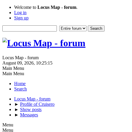
Welcome to
Locus Map - forum
.
Log in
Sign up
Locus Map - forum
August 09, 2026, 10:25:15
Main Menu
Main Menu
Home
Search
Locus Map - forum
►
Profile of Cruisero
►
Show posts
►
Messages
Menu
Menu